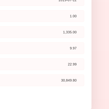
2019-07-12
批量订单，各系列产品已重复交付多家客户运行中。
司国林健康通过多年来对电解纯水臭氧产生技术的研
目前已研制成功多款产品，包括“小型、大型、医用
1.00
M电解水式臭氧发生器”用于饮用水净化处理、直饮水、
供水、实验室、医疗卫生等领域，具备臭氧纯度高、即
1,335.00
用无残留、体积小巧、安装便捷、水量可调节等特点；
产品包括水处理终端系统、臭氧空气消毒机、富氧原子
9.97
、富氢水机和医用制氧机等。
22.99
30,849.80