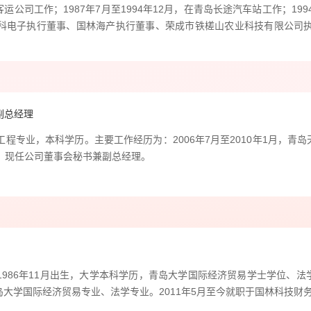
过高
客运公司工作；1987年7月至1994年12月，在青岛长途汽车站工作；1
最核
科电子执行董事、国林海产执行董事、荣成市铁槎山农业科技有限公司
置、
在国
推出
业氧
副总经理
畜牧
程专业，本科学历。主要工作经历为：2006年7月至2010年1月，青岛
子公
。现任公司董事会秘书兼副总经理。
酸酐
艺的
“乙
产品
技术
烯二
986年11月出生，大学本科学历，青岛大学国际经济贸易学士学位、法
产业
青岛大学国际经济贸易专业、法学专业。2011年5月至今就职于国林科技
版）