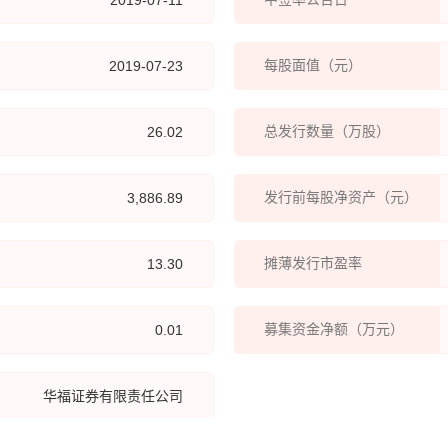
2019-07-11
取小
子公
发，
每股面值（元）
2019-07-23
PE
二次
总发行数量（万股）
26.02
制即
家用
发行前每股净资产（元）
3,886.89
水机
摊薄发行市盈率
13.30
募集资金净额（万元）
0.01
华福证券有限责任公司