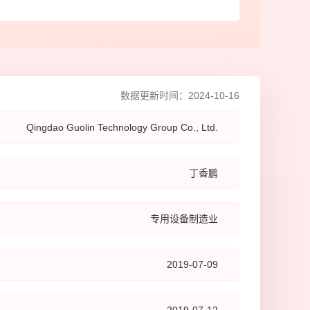
钻井液、完井液、修井液，在油田行业广泛应用，是石
采技术领域的一种优质材料。另外，甲酸钾在医药工业
皮革工业、印染行业、融雪剂行业等均有广泛的应用。
司国林半导体自主研发并掌握了半导体行业专用臭氧发
术、臭氧电源技术、自动化控制技术、臭氧水混合技
数据更新时间：2024-10-16
臭氧检测以及高纯介质材料加工等一系列臭氧装备的关
心技术，满足半导体行业对于高浓度、高精度、高纯
Qingdao Guolin Technology Group Co., Ltd.
高稳定性的应用需求。目前，国林半导体可提供高浓度
水发生器、高浓度臭氧气体发生器、高精度氨水发生
丁香鹏
高精度二氧化碳水发生器以及各类型臭氧检测仪表与臭
解装置等关键性系列产品，各类产品在性能指标、功能
等各方面与进口设备对标并部分优于进口设备，整体产
专用设备制造业
能达国际先进水平，可完全实现进口设备的国产化替
部分产品已应用于半导体行业各品类的先进制程中，目
2019-07-09
用于半导体湿法清洗的各类设备已完全量产获取重复性
，用于薄膜沉积的设备也取得了阶段性重大验证成果获