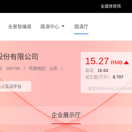
全媒体矩阵
全景智编易
路演中心
路演厅
发行路演
百家号
抖音号
快手号
喜马拉雅
财富号
上市仪式
集体接待日
股份有限公司
15.27
项目路演
RMB
：300786
所属地区：山东
最高：
15.63
发布会
成交量(万手)：
8.707
其他路演
进入互动平台
截至2026-08-06 14:
企业展示厅