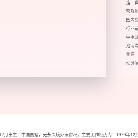
造、
营及
国内
行业
中水
池消
业绩
动臭
钾项
品甲
臭氧
备。
装置
成。
置，
发生
12月出生，中国国籍，无永久境外居留权。主要工作经历为：1979年12月