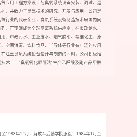
臭氧应用工程方案设计与臭氧系统设备安装、调试、运
维护，并致力于臭氧技术的研究、开发与应用。公司是
臭氧行业的代表企业，臭氧系统设备制造技术居国内同
前列，正逐渐成为全球臭氧系统供应商，在市政给水、
回用、市政污水、工业废水、烟气脱硝、精细化工、泳
毒、空间消毒、饮料食品、半导体等行业有广泛的应用
。在注重臭氧系统设备设计与制造的同时，公司积极推
氧技术——“臭氧氧化顺酐法”生产乙醛酸及副产品甲酸
目，随着产能提升和销售规模扩大，公司乙醛酸及副产
酸钾实现的销售收入占比逐年提高。 公司产品以大型
发生器为主，涵盖全系列臭氧发生器及臭氧系统集成设
臭氧发生器是氧气通过介质阻挡放电产生臭氧所必需的
，由臭氧电源、臭氧发生室、冷却装置、仪器仪表等组
臭氧电源是为臭氧物理合成提供高压和能源的电器装
主要包含整流、逆变、升压单元及电源控制系统；臭氧
室是由单组或多组臭氧发生单元组成的装置，是氧气通
至1983年12月，解放军后勤学院服役；1984年1月至