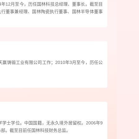
压电晕放电转化为臭氧的场所。臭氧发生器是臭氧系统
994年12月至今，历任国林科技总经理、董事长。截至目
心的装置，与气源装置、接触反应装置、尾气处理装
执行董事兼经理、国林陶瓷执行董事、国林半导体董事
检测控制仪表等共同组成一套完善的臭氧系统。 公司
内率先开发自来水行业用臭氧发生器应用系统，并陆续
包装饮用水及直饮水、市政污水、印染和化工废水、工
化、烟气脱硝、工业覆膜、泳池、食品加工空间消毒、
养殖、粮仓消毒、冷库冷链臭氧发生器应用系统等。
天赢铸锻工业有限公司工作；2010年3月至今，历任公
司新疆国林新材料是国内首家采用“臭氧氧化顺丁烯二
”工艺生产高品质乙醛酸晶体的企业，实现了传统生产工
迭代升级。公司利用该工艺制取晶体乙醛酸，不含传统
二醛硝酸氧化法”工艺中的乙二醛、氯离子等有害物质，
纯度高，并且在生产过程中通过综合利用、循环利用等
手段，极大地降低了项目的“三废”产量。“臭氧氧化顺丁
酸酐”工艺已被国家制造强国建设战略咨询委员会、国家
学学士学位。中国国籍，无永久境外居留权。2006年9
基础专家委员会纳入《产业基础创新发展目录（2021年
财务部。截至目前任国林科技财务总监。
》。同时生产乙醛酸所产生的副产品甲酸钾作为性能卓