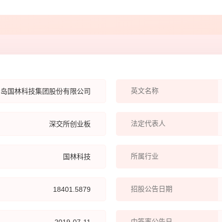
越的
油开
中、
子公
生技
术、
键核
英文名称
青岛国林科技集团股份有限公司
度、
臭氧
法定代表人
深交所创业板
器、
氧分
所属行业
国林科技
参数
品性
代，
招股公告日期
18401.5879
前，
订单
中签率公告日