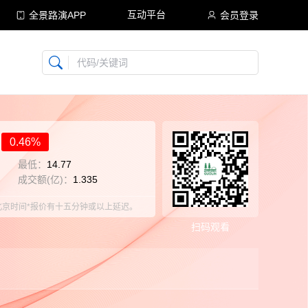
互动平台
全景路演APP
会员登录
代码/关键词
搜狐号
同顺号
雪球号
生活号
0.46%
最低：
14.77
成交额(亿)：
1.335
19:54北京时间*报价有十五分钟或以上延迟。
扫码观看