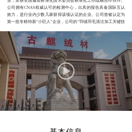
业，荣获全国服装标准化技术委员会标准化工作战略合作伙伴。
公司拥有CNAS权威认可的检测中心，出具的报告具备国际互认
效力，是行业内少数几家获得该项认证的企业。公司曾被认定为
第一批专精特新“小巨人”企业，公司的“羽绒羽毛清洁加工关键技
术与新型功能高端羽绒的研发及产业化”“基于节能减排和品质提
升的羽绒水洗加工新技术开发及产业化”和“羽毛绒材料表面处理
及其防钻绒和粉尘同步检测关键技术开发及应用”项目获得安徽省
科学技术三等奖。截至2025年12月31日，公司拥有发明专利15
项，实用新型专利56项。
公司持续开拓各应用领域的头部客户，行业知名度不断提
升。公司定位中高端市场，已经与服装、寝具、运动、军工等多
个领域的客户建立了合作关系。公司被中国羽绒工业协会评为“中
国羽绒行业优秀企业”和“中国羽绒行业优质供应商”，获得了“中
国驰名商标”“首批安徽省制造业高端品牌培育企业”“全国工人先
锋号”“2025年全国就业与社会保障先进民营企业”等荣誉。
公司深入推进高质量发展，在构建循环经济、践行“碳达峰、
碳中和”方面走在行业前列。根据《工业领域碳达峰实施方案》
《工业和信息化部办公厅关于开展绿色制造体系建设的通知》等
基本信息