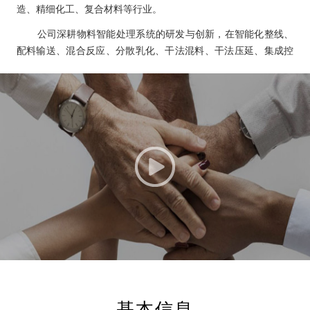
造、精细化工、复合材料等行业。
公司深耕物料智能处理系统的研发与创新，在智能化整线、
配料输送、混合反应、分散乳化、干法混料、干法压延、集成控
制等方面掌握了多项行业突出的核心技术。公司已取得国家高新
技术企业认定，参与起草国家标准3项，荣获“江苏省专精特新中
小企业”“江苏省物料智能配混系统装备工程技术研究中心”“江苏
省企业技术中心”“江苏省瞪羚企业”“江苏省智能制造领军服务机
构”“江苏省服务型制造示范企业”等称号，公司“BDS-200 锂电池
智能配料系统成套装备”获得“江苏省首台（套）重大装备”认定。
公司为客户提供先进可靠的物料处理系统整线解决方案和定
制化服务，经过多年市场开拓与客户积累，公司与锂电制造、精
细化工及复合材料等行业的海内外龙头企业建立稳定合作关系：
（1）公司客户覆盖宁德时代、比亚迪、LG新能源、欣旺达、亿
纬锂能、远景集团、大众集团、福特汽车等全球锂电池制造头部
厂商和知名整车厂商，海虹老人（Hempel）、杜邦（DuPont）、
汉高（Henkel）、洛德（Lord）、埃肯（Elkem）、北方现代等海
内外精细化工巨头，聚和材料、国巨股份等大型复合材料企业，
基本信息
以及中石化上海研究院、北京空间飞行器总体设计部等科研院