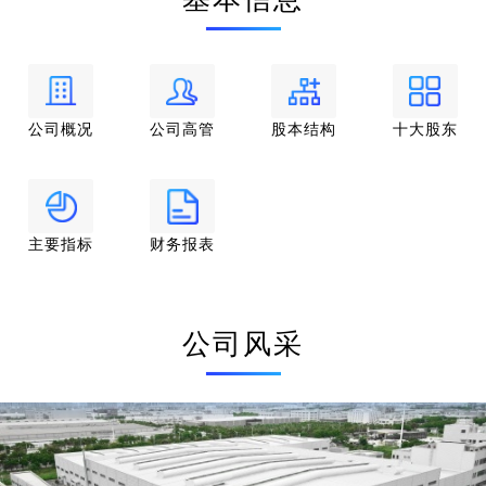
所；（2）凭借技术研发成果在产品中的充分应用，公司连续多年
获得宁德时代“优秀供应商”“最佳协同奖”“投产贡献供应商”等奖
项，获评欣旺达“卓越合作伙伴”“优秀合作伙伴”“战略合作奖”等奖
项，并取得比亚迪“最佳合作伙伴”、亿纬锂能“金牌供应商”、远
景集团“优秀供应商”等荣誉；（3）据GGII统计，公司于中国锂电
公司概况
公司高管
股本结构
十大股东
制浆上料系统市场的占有率由2023年度的27%增长至2024年度的4
3%，均居行业首位。
凭借深厚的技术与客户资源积累，公司产品于国内市场具备
主要指标
财务报表
突出的竞争优势。同时，公司积极布局海外市场，已在匈牙利、
德国、美国、新加坡等地设立生产、研发和售后服务基地，业务
覆盖亚洲、北美、欧洲、澳大利亚等多个国家和地区。通过秉持
国内深度绑定行业龙头、海外先发布局潜力市场的双轮驱动战
公司风采
略，依托锂电领域技术纵向深耕、非锂电领域产品横向延展的发
展策略，公司构建难以复制的客户资源与技术壁垒，驱动业绩可
持续发展。