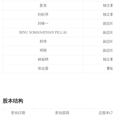
姜淮
独立董
刘松萍
独立董
刘锋一
副总经
BINU SOMANATHAN PILLAI
副总经
郑伟
副总经
邓萌
副总经
林振聘
独立董
张达霖
董秘
股本结构
变动日期
变动原因
总股本(万