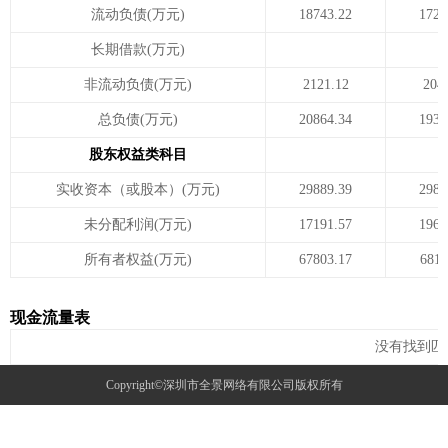
流动负债(万元)
18743.22
1726
长期借款(万元)
非流动负债(万元)
2121.12
204
总负债(万元)
20864.34
1931
股东权益类科目
实收资本（或股本）(万元)
29889.39
2988
未分配利润(万元)
17191.57
1966
所有者权益(万元)
67803.17
6811
现金流量表
没有找到匹
Copyright©深圳市全景网络有限公司版权所有