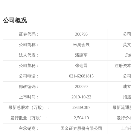
公司概况
证券代码：
300795
公司
公司简称：
米奥会展
英文
法人代表：
潘建军
总经
公司董秘：
张达霖
注册资本
公司电话：
021-62681815
公司
邮政编码：
200070
成立
上市时间：
2019-10-22
招股
最新总股本（万股）：
29889.387
最新流通股
发行数量（万股）：
2,504.10
发行价格
主承销商：
国金证券股份有限公司
上市保