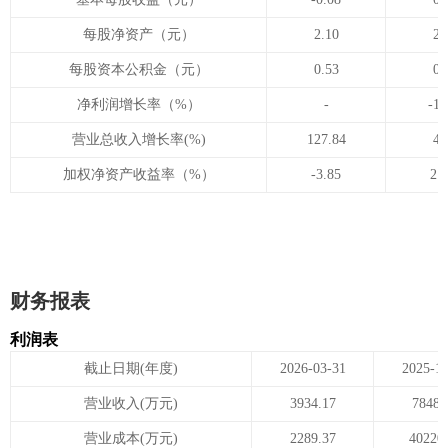
每股净资产（元）
2.10
2.
每股资本公积金（元）
0.53
0.
净利润增长率（%）
-
-11
营业总收入增长率(%)
127.84
4.
加权净资产收益率（%）
-3.85
21
财务报表
利润表
截止日期(年度)
2026-03-31
2025-1
营业收入(万元)
3934.17
78481
营业成本(万元)
2289.37
40220