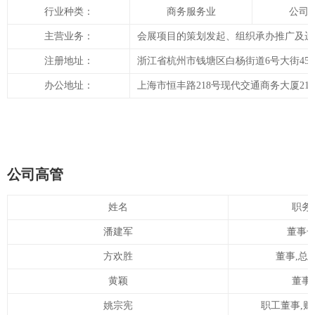
行业种类：
商务服务业
公司
主营业务：
会展项目的策划发起、组织承办推广及运
注册地址：
浙江省杭州市钱塘区白杨街道6号大街452号
办公地址：
上海市恒丰路218号现代交通商务大厦21楼
公司高管
姓名
职务
潘建军
董事
方欢胜
董事,总
黄颖
董事
姚宗宪
职工董事,