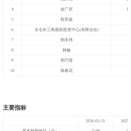
4
俞广庆
1,
5
程奕俊
6
6
太仓长三角股权投资中心(有限合伙)
4
7
荆丰伟
2
8
林敏
1
9
荆巧莲
1
10
陈春花
1
主要指标
2026-03-31
2025-
基本每股收益（元）
-0.08
0.