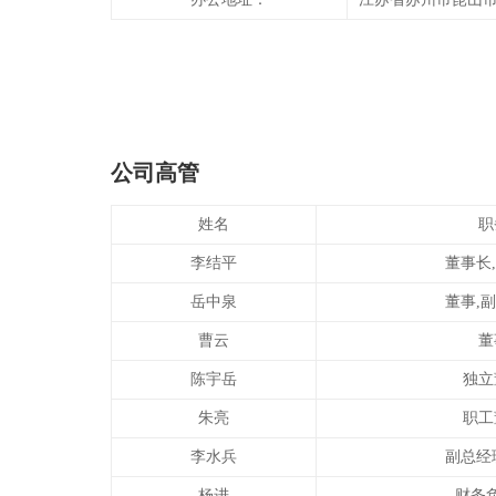
公司高管
姓名
职
李结平
董事长
岳中泉
董事,
曹云
董
陈宇岳
独立
朱亮
职工
李水兵
副总经
杨进
财务