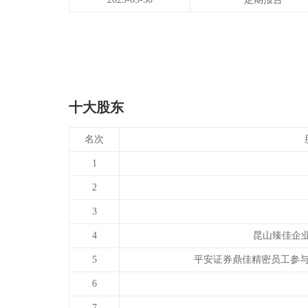
十大股东
名次
1
2
3
4
昆山臻佳企业
5
平安证券鼎佳精密员工参
6
7