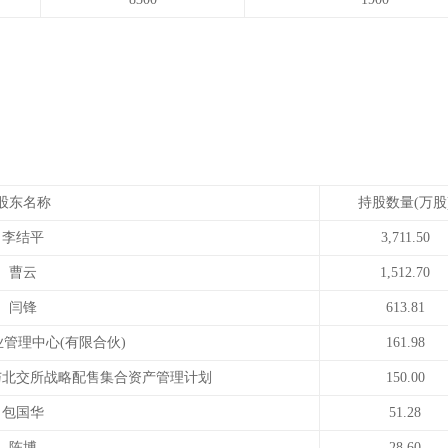
股东名称
持股数量(万股
李结平
3,711.50
曹云
1,512.70
闫锋
613.81
管理中心(有限合伙)
161.98
与北交所战略配售集合资产管理计划
150.00
包国华
51.28
陈博
28.60