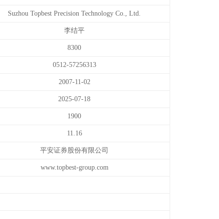
Suzhou Topbest Precision Technology Co., Ltd.
李结平
8300
0512-57256313
2007-11-02
2025-07-18
1900
11.16
平安证券股份有限公司
www.topbest-group.com