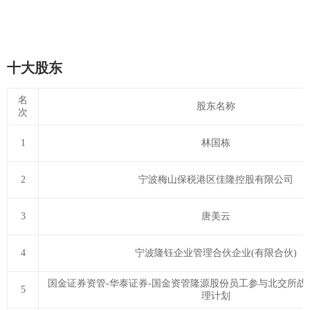
十大股东
名
股东名称
次
1
林国栋
2
宁波梅山保税港区佳隆控股有限公司
3
唐美云
4
宁波隆钰企业管理合伙企业(有限合伙)
国金证券资管-华泰证券-国金资管隆源股份员工参与北交所战
5
理计划