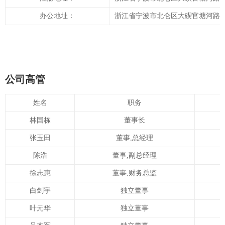
办公地址：
浙江省宁波市北仑区大碶官塘河路5
公司高管
姓名
职务
林国栋
董事长
张玉田
董事,总经理
陈浩
董事,副总经理
徐志惠
董事,财务总监
白剑宇
独立董事
叶元华
独立董事