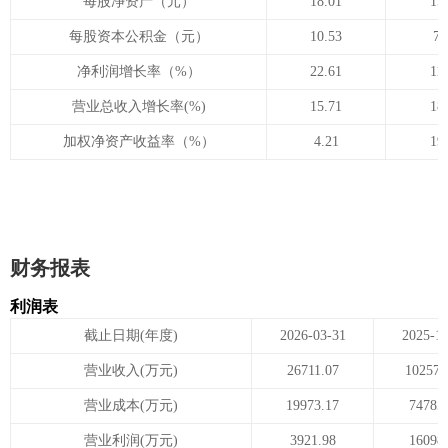
每股净资产（元）
18.01
15
每股资本公积金（元）
10.53
7.
净利润增长率（%）
22.61
11
营业总收入增长率(%)
15.71
18
加权净资产收益率（%）
4.21
19
财务报表
利润表
截止日期(年度)
2026-03-31
2025-1
营业收入(万元)
26711.07
102571
营业成本(万元)
19973.17
74785
营业利润(万元)
3921.98
16098