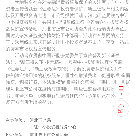
为增强全社会对金融消费者权益保护的关注度，向中小投
资者宣传普及新《证券法》投资者保护、新三板改革相关内容
以及开展投资者走进上市公司投教活动，河北证监局联合中证
中小投资者服中心共同主办“投服线上行 全景看企业”投资者权
益保护宣传活动。河北省上市公司协会为此次活动协办单位。
同时为落实证监会疫情防控工作部署，活动在全景网的支持
下，采用线上形式开展，让中小投资者足不出户，享受一站式
的资本市场权益宣传服务。
活动旨在贯彻中国证监会党委关于宣传普及新《证券
法》、“新三板改革”指示精神，号召中小投资者认真学习新
《证券法》、“新三板改革”知识，了解投资者保护相关工作，
做知法守法用法的积极股东、理性金融消费者，促进形成“全面
知权、积极行权、依法维权”的良好社会氛围。同时，进一步展
现河北上市公司在疫情防控期间，响应证监会和地方政府号
厅
召，顾全大局、积极履行社会责任的企业形象以及在公司复工
复产方面所做出的努力。
首页
主办单位 :
河北证监局
中证中小投资者服务中心
协办单位 :
河北省上市公司协会