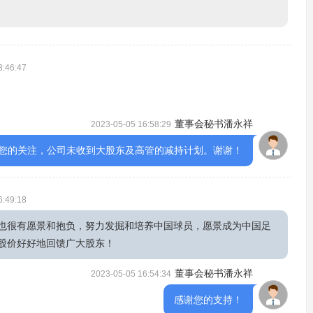
3:46:47
董事会秘书潘永祥
2023-05-05 16:58:29
您的关注，公司未收到大股东及高管的减持计划。谢谢！
6:49:18
也很有愿景和抱负，努力发掘和培养中国球员，愿景成为中国足
股价好好地回馈广大股东！
董事会秘书潘永祥
2023-05-05 16:54:34
感谢您的支持！