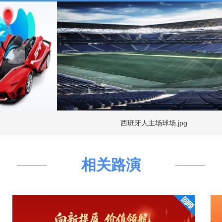
您好！感谢您的关注和支持！谢谢！
的车模授权有多少？谢谢！
董事长陈雁升
2023-05-05 16:50:47
、兰博基尼等超过35个知世界知名车企授权，是国内获
法拉利的重要合作商，且成为宝马公司动态车模、儿童自
西班牙人主场球场.jpg
新增了悍马EV皮卡车、迈凯伦F1赛车、阿尔法罗密欧
极拓展IP授权合作方和合作品类，提升玩具业务核心竞争
相关路演
15
法吗？