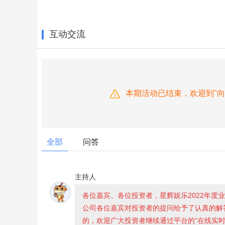
互动交流
本期活动已结束，欢迎到"
全部
问答
主持人
各位嘉宾、各位投资者，星辉娱乐2022年度
公司各位嘉宾对投资者的提问给予了认真的解
的，欢迎广大投资者继续通过平台的“在线实时