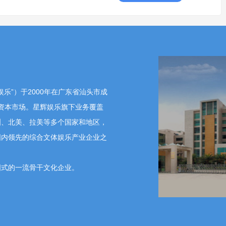
4:31:00
董事会秘书潘永祥
2023-05-05 16:53:54
俱乐部，近几年来确实收到了不少投资者的问询意向。公
娱乐”）于2000年在广东省汕头市成
相关规则。请投资者以公司在官方网站和巨潮资讯网的公
股资本市场。星辉娱乐旗下业务覆盖
洲、北美、拉美等多个国家和地区，
国内领先的综合文体娱乐产业企业之
年度业绩说明会， 我对咱公司关注了很多， 从今天的提问中， 我
国式的一流骨干文化企业。
， 我也祝愿公司在以您为核心的管理层的带领下越来越好，谢
董事长陈雁升
2023-05-05 16:53:05