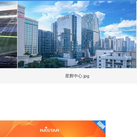
星辉中心.jpg