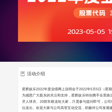
活动介绍
星辉娱乐2022年度业绩网上说明会于2022年5月5日（星期
为感恩广大股东的关注和支持，星辉娱乐特别携手全景路
牙人球衣、20部车模送给大家，只需参与提问即可，公司
位送出。欢迎大家与公司高管互动交流，积极对公司发展