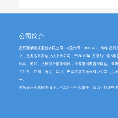
139****1515
问
董事会秘书潘永祥
2023-05-05 1
请问，有出售西班牙人俱乐部的计划吗
公司简介
感谢您的关注！西班牙人俱乐部作为西甲历史悠久的
星辉互动娱乐股份有限公司（A股代码：300043，简称“星辉
司董事会将谨慎分析并客观判断，严格遵守信息披露
立，是粤东首家创业板上市公司，于2010年1月登陆中国A
告信息为准。谢谢！
玩具、游戏、足球俱乐部等领域，业务范围覆盖至欧盟、亚
在汕头、广州、香港、深圳、巴塞罗那等地设有办公室，是
bian888
问
董事长陈雁升
2023-05-05 16:49:56
一。
陈总你好，自从去年参与了咱公司这个2021
星辉娱乐牢筑家国情怀，不忘企业社会责任，致力于打造中
可以看到咱公司从上到下都想让公司越来越好
谢。