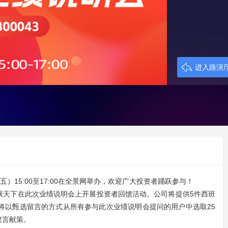
进入路演
五）15:00至17:00在全景网举办，欢迎广大投资者踊跃参与！
演天下在此次业绩说明会上开展投资者回馈活动。公司将提供5件西班
将以甄选留言的方式从所有参与此次业绩说明会提问的用户中选取25
建言献策。