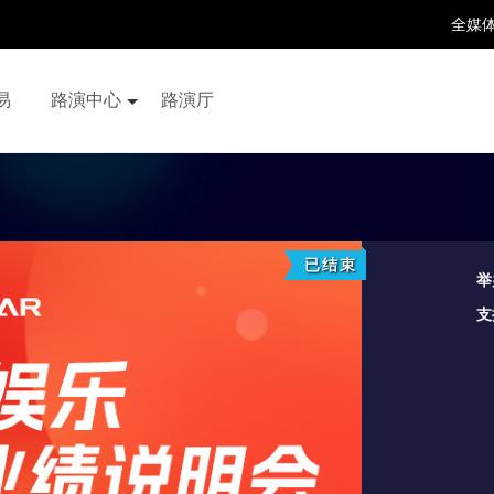
全媒
易
路演中心
路演厅
百家号
抖音号
快手号
喜马拉雅
财富号
已结束
举
支