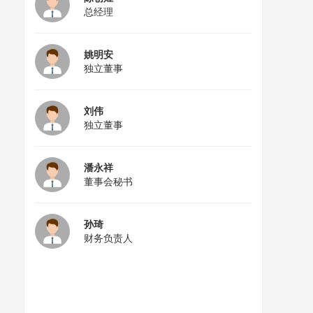
总经理
姚明安
独立董事
刘伟
独立董事
潘永祥
董事会秘书
孙琦
财务负责人