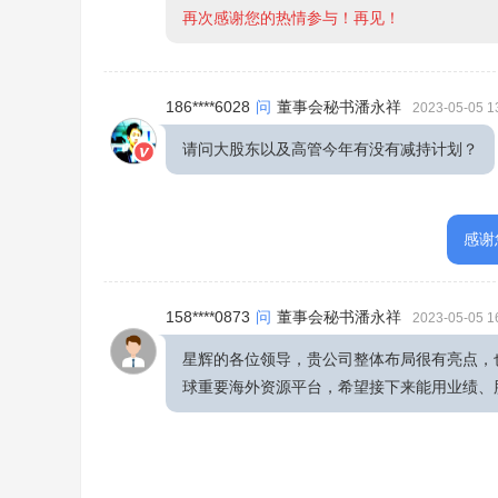
再次感谢您的热情参与！再见！
186****6028
问
董事会秘书潘永祥
2023-05-05 1
请问大股东以及高管今年有没有减持计划？
感谢
158****0873
问
董事会秘书潘永祥
2023-05-05 1
星辉的各位领导，贵公司整体布局很有亮点，
球重要海外资源平台，希望接下来能用业绩、