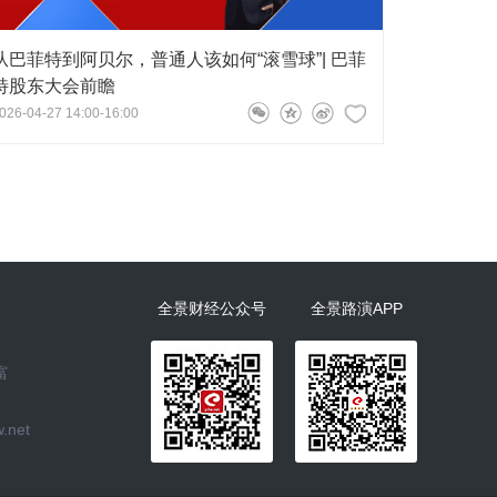
从巴菲特到阿贝尔，普通人该如何“滚雪球”| 巴菲
特股东大会前瞻
026-04-27 14:00-16:00
全景财经公众号
全景路演APP
富
.net