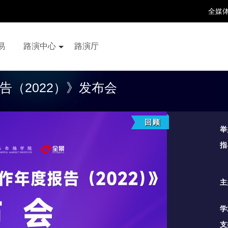
全媒
易
路演中心
路演厅
百家号
抖音号
快手号
喜马拉雅
财富号
（2022）》发布会
回顾
举
指
主
学
支