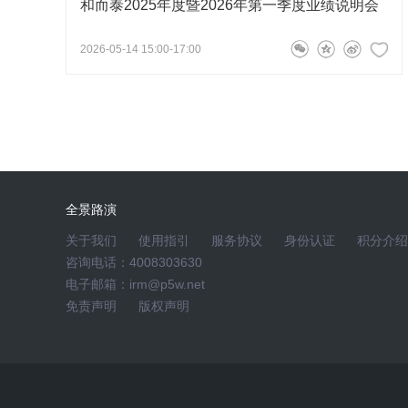
和而泰2025年度暨2026年第一季度业绩说明会
市场，加速新产品、新项目的拓展进度，提升市场占
2026-05-14 15:00-17:00
136****4265
问
董事长、总裁刘建伟
2023-11-15
关于定向增发事项，一直没有执行，是什么考
您好，公司2022年向特定对象发行股票事宜正在有
全景路演
时履行信息披露义务，敬请关注后续披露的公告。谢
关于我们
使用指引
服务协议
身份认证
积分介绍
咨询电话：4008303630
提问人618827
2023-11-15 13:36:46
电子邮箱：irm@p5w.net
免责声明
版权声明
请问公司有无除摩尔线程以外其他类似的投资
您好，公司对外投资拓展主要围绕主营业务进行，同
会严格按照信息披露要求履行信息披露义务。谢谢！