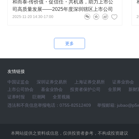
和而泰-传价值・促信任・共机遇，助力上市公
有率，为后续持续发展提供支撑。谢谢！
司高质量发展——2025年度深圳辖区上市公司
投资者网上集体接待日
2025-11-20 14:30-17:00
2
 15:47:34
虑？有没有啥变数？
更多
董事长、总裁刘建伟
2023-11-15 16:36:19
序推进中，如有相关进展，公司将严格按照信息披露要求及
友情链接
谢！
中国证监会
深圳证券交易所
上海证券交易所
证券业协会
上市公司协会
基金业协会
投资者保护公司
全景网
新财
证券时报
巨潮网
全景视频
违法和不良信息举报电话：0755-82512409
举报邮箱: jubao@p5w
项目，公司在选择投资项目时主要考虑哪些因素
董事长、总裁刘建伟
2023-11-15 16:34:58
时关注其在相关领域的技术竞争力等。公司对外投资项目
本网站提供之资料或信息，仅供投资者参考，不构成投资建议