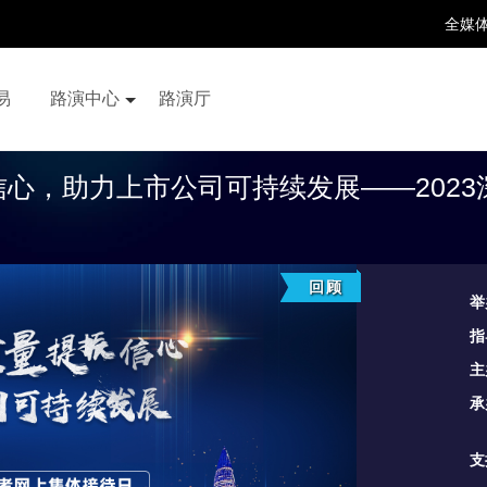
全媒
易
路演中心
路演厅
百家号
抖音号
快手号
喜马拉雅
财富号
心，助力上市公司可持续发展——2023
回顾
举
指
主
承
支