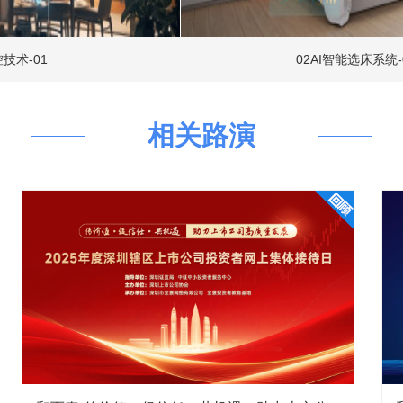
定位和“以客户为中心”的服务理
CELIK、海尔、海信、TTI、
汽车电子方面和华为这样的公司有竞争关系吗？
著名终端品牌厂商在智能控制器领域
02AI智能选床系统-01
董事、高级副总裁、财务总监、董事会秘书罗珊珊
 16:46:35
部管理的不断提升，从而使公司能够持续、健康、稳健的
相关路演
系统相关产品的控制器，与华为不存在直接竞争关系。谢
 16:01:07
润竟然能够有小幅度的增长，这真的很不容易，请问公司是怎么
董事长、总裁刘建伟
2023-11-15 16:36:52
复带来了阶段性的影响，公司2023年以来营业收入表现
持续增长，主要系大客户新项目订单的增长，同时，公司
项目和新客户奠定了较好的基础。公司会持续开拓国内外