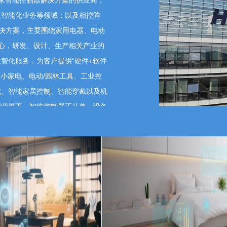
一家智能控制器解决方案的供应商，
董事长、总裁刘建伟
2023-11-15 17:00:13
、智能化业务等领域；以及相控阵
和公司属于利益共同体，共同为企业创造价值。因此公司
解决方案，主要围绕家用电器、电动
，包括不限于职业发展通道的规划、企业文化建立、员工
心，研发、设计、生产相关产业的
通过中长期的激励机制，吸引和留住专业管理、核心技术
智化服务，为客户提供“硬件+软件
合在一起，使各方共同关注公司的长远发展，确保公司发
小家电、电动/园林工具、工业控
成、智能家居控制、智能穿戴以及机
用背景下，智能控制器正从单一设备
制器能够学习用户行为、预测需求并自
如何
术、移动互联技术、大数据与人工智
董事长、总裁刘建伟
创新型智能控制产品解决方案，打破
2023-11-15 17:00:01
优势，从而实现真正的“智控”。
作为智能控制器产品研发+制造企业，属于中间环节，因
引领的核心发展战略，注重研发技
率比例还很小。公司也会不断地挖掘新市场、开拓新客
积申请了 2,000 多项核心专利，
强大、技术方案最专业的公司之一。