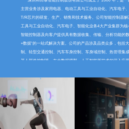
深圳和而泰智能控制股份有限公司成立于 2000 年，是
主营业务涉及家用电器、电动工具与工业自动化、汽车电子
您好，公司强调员工“认同认真”的价值观，认为员工
T/R芯片的研发、生产、销售和技术服务。公司智能控制器
极为重视员工的发展，为员工提供一系列的发展方案
工具与工业自动化、汽车电子、智能化业务4大产业集群为核
关系维护、薪酬福利优化、培训体系建立等。同时，
智能控制器及向客户提供具有数据收集、传输、分析功能的数
和业务人才，有效地将股东、公司和员工三方利益结
展战略和经营目标的实现。谢谢！
+数据”的一站式解决方案。公司的产品涉及品类众多，包括大
制、轻型交通控制、汽车车身控制、车身域控制、热管理集
器人部件控制等。在大数据模型、人工智能等技术的深入应
提问人617373
2023-11-15 13:39:45
控制向“多模态感知+边缘智能”演进。通过集成AI算法，控
请问家用智能市场竞争情况及市占率表现同比
动调整，实现从“人控”到“智控”的跨越。公司通过结合AI技
能技术、通讯技术、传感技术等，与通用大模型链接，打造
行业界限，拓宽市场边界，形成公司智能控制器数智化的核心
您好！智能化产品市场空间巨大，且客户范围广，公司
作为全球领先的智能控制器企业之一，公司一直秉持技术
此对于公司而言市场发展公司还很大，目前市场占有
户，获取新项目，提升市场占有率。谢谢！
术的投入。我们的核心研发团队拥有超过 15 年的研发经验，累
使得和而泰成为全球智能控制器领域专利最多、研发团队最