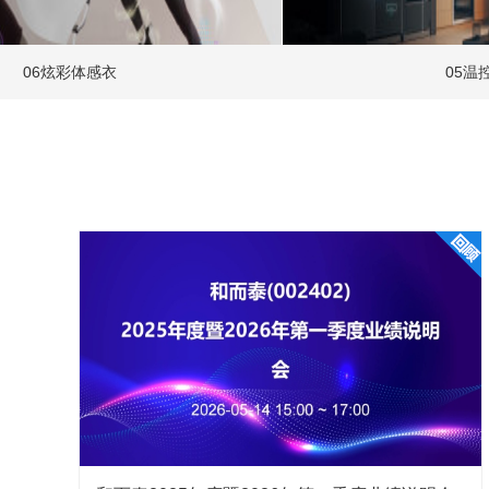
公司始终坚持“三高”（高端技术、高端产品、高端市场）经营
189****8356
2023-11-15 16:10:48
念，不断开拓新市场、新客户，是伊莱克斯、惠而浦、BSH、AR
公司持续发展面临的最新挑战是什么？公司在
HILTI、博格华纳、尼得科、沃尔沃、比亚迪、蔚来等全球
彩体感衣
05温控技术-01
的全球重要合作伙伴之一。
2023-11-15
您好，公司面临的挑战主要是自身的不断发展以及内
发展。公司在汽车电子业务方面主要专注于汽车车身
谢！
139****8207
问
董事长、总裁刘建伟
2023-11-15
在竞争对手利润较大幅度下降的同时，公司利
做到的呢？
您好！目前全球经济处于周期性的低谷，对市场需求恢
不错，特别是基本盘业务，克服了客观困难，取得了
产品品类在不断拓宽，应用场景不断突破，为获得新