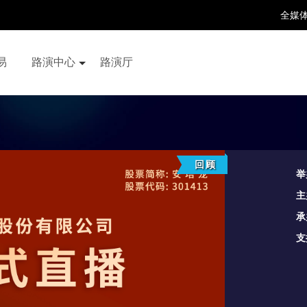
全媒
易
路演中心
路演厅
百家号
抖音号
快手号
喜马拉雅
财富号
回顾
举
主
承
支