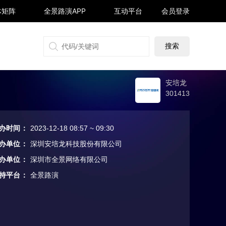
体矩阵
全景路演APP
互动平台
会员登录
搜狐号
同顺号
雪球号
生活号
安培龙
301413
办时间
：
2023-12-18 08:57 ~ 09:30
办单位
：
深圳安培龙科技股份有限公司
办单位
：
深圳市全景网络有限公司
持平台
：
全景路演