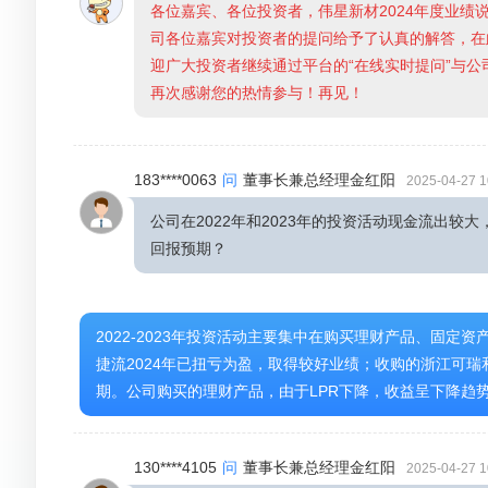
各位嘉宾、各位投资者，伟星新材2024年度业
司各位嘉宾对投资者的提问给予了认真的解答，在
迎广大投资者继续通过平台的“在线实时提问”与公
再次感谢您的热情参与！再见！
183****0063
问
董事长兼总经理金红阳
2025-04-27 1
公司在2022年和2023年的投资活动现金流出
回报预期？
2022-2023年投资活动主要集中在购买理财产品、固
捷流2024年已扭亏为盈，取得较好业绩；收购的浙江可
期。公司购买的理财产品，由于LPR下降，收益呈下降趋
130****4105
问
董事长兼总经理金红阳
2025-04-27 1