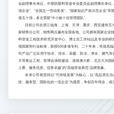
会副理事长单位、中塑协塑料管道专业委员会副理事长单位，
请问金总，近两年公司的零售业务市场竞争状况如
强企业”、“全国五一劳动奖状”、“国家知识产权示范企业”等
续提高，后续采取何种措施提高市占率？公司计划
值五十强，多次荣获“中小板十佳管理团队”。
目前公司在浙江临海、上海、天津、重庆、西安建有五大
家销售分公司，销售网点遍布全国各地。公司拥有国家企业技
对您提出的问题回复如下： 1、近两年，公司零售业务市
料管道工程技术研究开发中心、博士后工作站以及专业的研发
压力加大，其停产、转产、破产等现象较往年增加；品牌
大，行业集中度进一步提升，同时品牌企业之间竞争也日趋
项国家和行业标准，获授500多项专利。二十年来，凭借高
的市占率在逐步提升。面对激烈的市场竞争，公司后续采
司产品广泛应用于给水、排水、采暖、防水、净水、燃气等
步完善渠道建设；二是扩品类，加大同心圆业务拓展力度
方等奥运工程、世博会场馆建设、港珠澳大桥、北京大兴国际
竞争力。 3、公司将持续加快新业务培育和“同心圆”产业
上乘、服务优质、信誉卓越”的“高端管道典范”品牌形象。
渗透，净水业务积极探索可持续的动销模式，促进健康发
未来公司将坚持以“可持续发展”为核心，以“高品质生活的
发展。
技、服务型、国际化的一流企业”为愿景，争创百年伟业，成
sharika
问
独立董事祝卸和
2025-04-27 10:24:51
作为提名委员会主任委员，请祝总介绍下新一年的