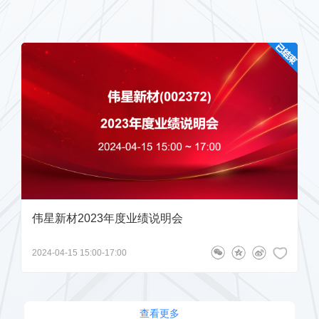
独立董事祝卸和
2025-04-27 10:40:24
点做好以下工作：一方面积极配合公司做好人才的“选、
康发展；另一方面勤勉履职，积极献言献策，并为年底
7 10:25:32
董事、董事会秘书兼副总经理谭梅
2025-04-27 10:32:30
格、市场供需等因素的影响。2024年，供应端相对充
伟星新材2023年度业绩说明会
求疲软等因素影响，原材料价格中枢震荡回落，总体呈
2024-04-15 15:00-17:00
-27 10:23:44
查看更多