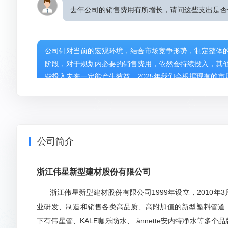
去年公司的销售费用有所增长，请问这些支出是否
公司针对当前的宏观环境，结合市场竞争形势，制定整体
阶段，对于规划内必要的销售费用，依然会持续投入，其
些投入未来一定能产生效益。2025年我们会根据现有的
加科学合理的水平。谢谢！
138****6214
问
董事长兼总经理金红阳
2025-04-27 1
公司简介
在行业如此艰难的情况下，公司业绩和分红依然保
浙江伟星新型建材股份有限公司
浙江伟星新型建材股份有限公司1999年设立，2010年
业研发、制造和销售各类高品质、高附加值的新型塑料管道
下有伟星管、KALE咖乐防水、 ännette安内特净水等多
130****4105
问
董事长兼总经理金红阳
2025-04-27 1