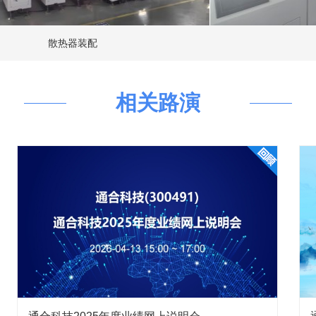
散热器装配
灌胶-西安
相关路演