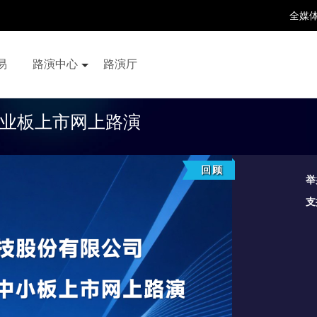
全媒
易
路演中心
路演厅
百家号
抖音号
快手号
喜马拉雅
财富号
业板上市网上路演
回顾
举
支