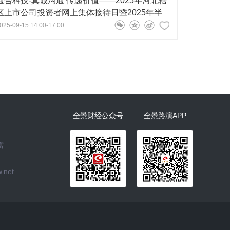
通合科技-真诚沟通 传递价值——2025年河北辖
区上市公司投资者网上集体接待日暨2025年半
年报集体业绩说明会
025-09-15 14:00-17:00
全景财经公众号
全景路演APP
富
.net