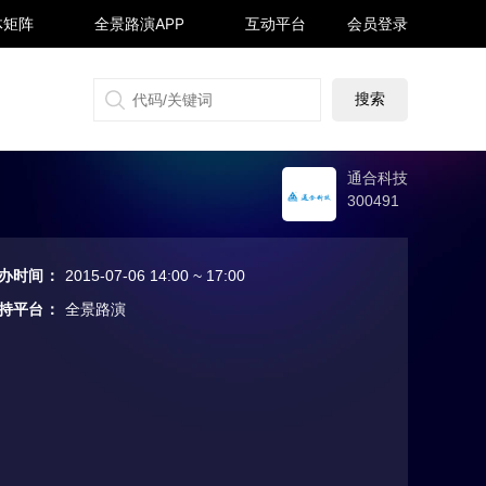
体矩阵
全景路演APP
互动平台
会员登录
搜狐号
同顺号
雪球号
生活号
通合科技
300491
办时间
：
2015-07-06 14:00 ~ 17:00
持平台
：
全景路演