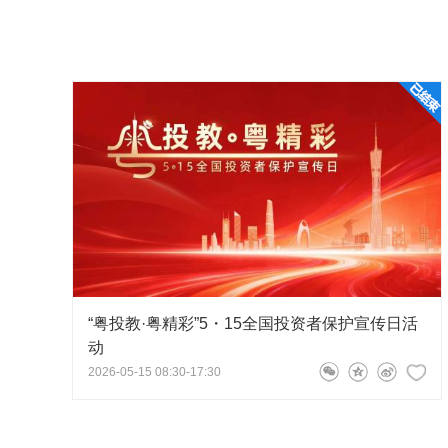
体系的前提下，进行证券期货基金业地域性自律管理；发挥
的桥梁与纽带作用；维护证券期货基金市场的公开、公平、
益；为会员服务；保护投资者合法权益；推动证券期货基金
协会主要职责和任务是：对会员进行自律管理，贯彻落实
全国证券期货基金业自律规则、行业标准和业务规范；依法
和政府有关部门反映会员的问题、建议和要求；对会员之间
金业务纠纷进行调解；组织开展会员间的业务交流和各种文
间的国际国内交流、合作；组织证券期货基金从业人员在职
执业水平和业务技能；组织会员开展证券期货基金市场投资
行业发展创造良好的环境；建立网站信息共享平台，收集、
产品，编辑刊物；组织开展证券期货基金研究，推进行业业
“粤投教·粤精彩”5・15全国投资者保护宣传日活
动
券业协会、中国期货业协会、中国证券投资基金业协会、广
2026-05-15 08:30-17:30
自成立以来，协会切实履行“自律、服务、沟通”三大职能
会员合法权益、积极反映行业呼声改善行业生态、提高辖区
教育和合法权益保护、化解业内矛盾纠纷、提升行业社会形