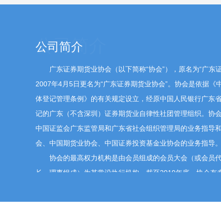
公司简介
广东证券期货业协会（以下简称“协会”），原名为“广东证券
2007年4月5日更名为“广东证券期货业协会”。协会是依据
体登记管理条例》的有关规定设立，经原中国人民银行广东
记的广东（不含深圳）证券期货业自律性社团管理组织。协
中国证监会广东监管局和广东省社会组织管理局的业务指导
会、中国期货业协会、中国证券投资基金业协会的业务指导
协会的最高权力机构是由会员组成的会员大会（或会员代
长、理事组成）为其常设执行机构。截至2019年底，协会有专
家，其中证券经营机构1063家、期货经营机构73家、基金公
司9家，其他机构3家。
协会的宗旨是：在国家对证券期货业实行集中统一监督管