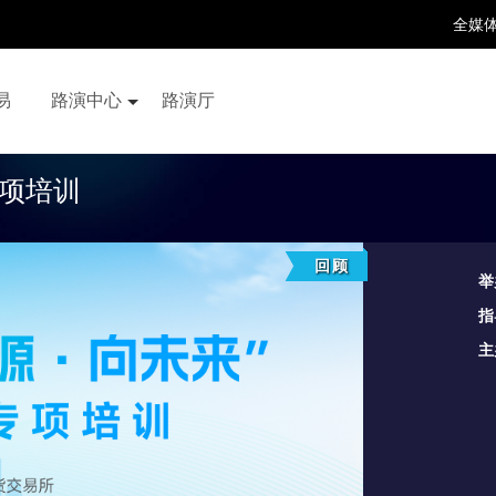
全媒
易
路演中心
路演厅
百家号
抖音号
快手号
喜马拉雅
财富号
专项培训
回顾
举
指
主