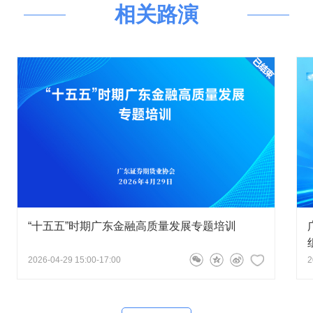
相关路演
政府相关部门与证券期货基金行业间
公正和有序运行；维护会员的合法权
市场持续、健康稳定发展。
行业法律、行政法规和政策，以及
维护会员的合法权益，向广东证监局
、会员与客户之间发生的证券期货基
体活动；组织开展证券期货基金业之
教育和培训，提高从业人员守法合规
者教育，宣传证券期货基金市场，为
整理、提供证券期货基金信息、资讯
务创新发展；法律法规规定、中国证
“十五五”时期广东金融高质量发展专题培训
东证监局赋予的其他职责。
2026-04-29 15:00-17:00
2
，在加强辖区行业自律管理、维护
行业服务实体经济能力、加强投资者
象、全面推进行业发展等方面做了大