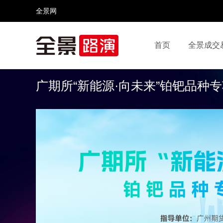
全景网
首页
全景成交
视频号
全景网官微
微信公众号
头条号
广期所“新能源·向未来”铂钯品种