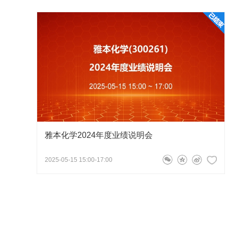
尊敬的投资者，您好！公司高度重视维系与深化头部
CDMO模式，覆盖恒瑞医药从临床前到商业化生产的
盖I期、II期、III期临床阶段的项目，以及刚刚获批
部分早研、临床期项目阶段性结束，新老项目滚动实
135****4192
问
副总经理、董秘王一川
2026-05-
蔡董，农药主业持续萎靡，是否考虑和国外农
雅本化学2024年度业绩说明会
2025-05-15 15:00-17:00
尊敬的投资者，您好！公司2025年度农化业务收入
期、稳定的合作关系，公司将积极关注本次国家级别
竞争地位和业绩基础。谢谢您的建议！