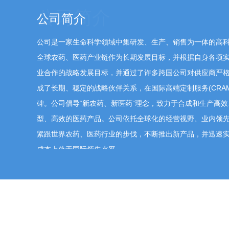
尊敬的投资者，您好！我对公司未来发展充满信心。农
公司简介
著，能力建设的成果使得公司具备参与全球竞争的能
及为产线落地提供资金支持。我将充分参考投资者的
公司是一家生命科学领域中集研发、生产、销售为一体的高
全球农药、医药产业链作为长期发展目标，并根据自身各项
135****4192
问
董事、财务总监王爱军
2026-05-
业合作的战略发展目标，并通过了许多跨国公司对供应商严
蔡董，请问为何这次一季报统计逻辑和以往季
成了长期、稳定的战略伙伴关系，在国际高端定制服务(CRAM
付款为何如此高，是订单很满嘛？
碑。公司倡导“新农药、新医药”理念，致力于合成和生产高
型、高效的医药产品。公司依托全球化的经营视野、业内领
紧跟世界农药、医药行业的步伐，不断推出新产品，并迅速
尊敬的投资者，您好！公司定期报告按照企业会计准
成本上处于国际领先水平。
关注公司定期报告和临时公告中披露的相关内容。谢
135****4192
问
董事长、总经理蔡彤
2026-05-15
公司和恒瑞医药公司结构合作后。是否有什么
升，去年8月公告后股价连续下跌，若无实质