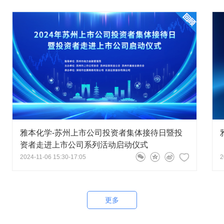
董事长、总经理蔡彤
2026-05-15 16:53:26
医药客户的合作关系。公司与恒瑞医药的合作模式为
各个阶段。双方的合作包括早期临床前的分析工作，也涵
上市和上市后的相关项目。目前在研项目维持在20个左右，
施。
15 16:10:35
头合作，这次国家级别会晤带来的农业订单是否能争取到。
雅本化学-苏州上市公司投资者集体接待日暨投
资者走进上市公司系列活动启动仪式
董事长、总经理蔡彤
2026-05-15 16:29:52
2024-11-06 15:30-17:05
2
同比提升。鉴于公司已与全球部分农化龙头企业建立了长
会晤后的市场变动及机会，致力于夯实公司在农化领域的
更多