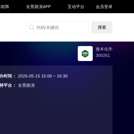
体矩阵
全景路演APP
互动平台
会员登录
搜狐号
同顺号
雪球号
生活号
雅本化学
300261
办时间
：
2026-05-15 15:00 ~ 16:30
持平台
：
全景路演