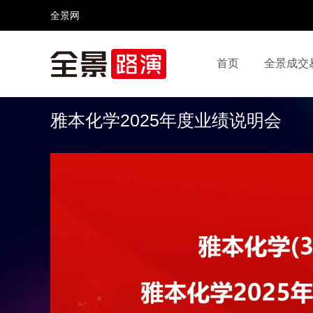
全景网
首页
全景成交
视频号
全景网官微
微信公众号
头条号
雅本化学2025年度业绩说明会