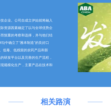
药、医药CDMO行业潜力大，公司多年客户积累优势显
力。个人认购基于综合考量，包括提振士气、彰显信心以
意见，多种方式为公司长期、稳健发展做出贡献。
科技企业。公司自成立伊始就将融入
实际资源因素确定了以与全球优势企
15 15:58:33
格而慎重的考察和选择，并与他们结
度那么不同，就比如公司基建仓库之类都登记，还比如一季度预
S)中确立了“雅本制造”的良好口
效、低毒、低残留的农药产品和新
先的研发平台以及完善的生产流程，
董事长、总经理蔡彤
2026-05-15 16:54:58
实现规模化生产，主要产品在技术和
则的规定编制。关于订单和业务实施的情况，您可以持续
谢！
 16:06:21
相关路演
项目开展加紧联系，恒瑞获得大订单，是否对公司有业务方面提
订单关联。考虑取消合作嘛