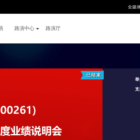
全媒
易
路演中心
路演厅
百家号
抖音号
快手号
喜马拉雅
财富号
已结束
举
支