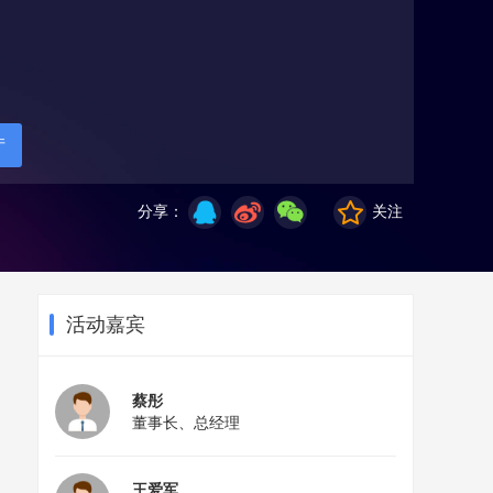
厅
分享：
关注
活动嘉宾
蔡彤
董事长、总经理
王爱军