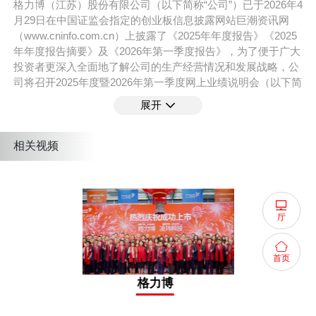
格力博（江苏）股份有限公司（以下简称“公司”）已于2026年4
月29日在中国证监会指定的创业板信息披露网站巨潮资讯网
（www.cninfo.com.cn）上披露了《2025年年度报告》《2025
年年度报告摘要》及《2026年第一季度报告》，为了便于广大
投资者更深入全面地了解公司的生产经营情况和发展战略，公
司将召开2025年度暨2026年第一季度网上业绩说明会（以下简
称“本次业绩说明会”）。公司将在信息披露允许的范围内就投
展开
资者普遍关注的问题进行回答。
支持平台 :
全景路演
相关视频
活动嘉宾
厅
陈寅
格力博 董事长、总经理
首页
徐友涛
格力博
财务总监