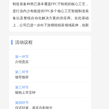
制造装备种类已基本覆盖FPC干制程的核心工艺，
是行业内少有能提供FPC多个核心工艺智能制造装
备以及整线自动化解决方案的供应商。在此基础
上，公司已进一步向下游模组组装领域延伸，创新
地开发出精密自动化模组组装设备，成功切入立讯
精密等模组行业头部企业供应链，为业绩增长注入
活动议程
新动能。
锐翔智能将于2026年05月15日登陆北交所
上市交易，全景路演将对上市仪式全程直播，敬请
第一环节
关注。
介绍贵宾
第二环节
领导致辞
第三环节
敲响上市宝钟
第四环节
仪式结束，嘉宾合影留念