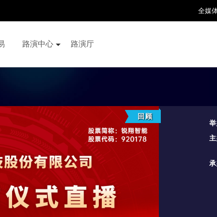
全媒
易
路演中心
路演厅
百家号
抖音号
快手号
喜马拉雅
财富号
回顾
举
主
承