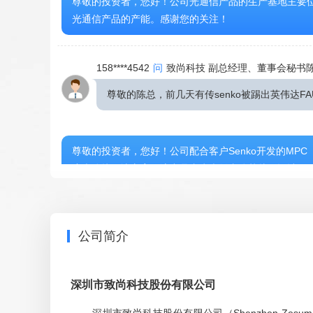
尊敬的投资者，您好！公司光通信产品的生产基地主要
光通信产品的产能。感谢您的关注！
158****4542
问
致尚科技 副总经理、董事会秘书
尊敬的陈总，前几天有传senko被踢出英伟达
尊敬的投资者，您好！公司配合客户Senko开发的MP
度光连接解决方案。该产品专为光纤直连芯片而设计，
客户一直在有序的推进中！感谢您的关注！
公司简介
提问人663438
问
致尚科技 董事长陈潮先
2026-0
领导，如果，我是说如果收购恒扬失败，公司有
深圳市致尚科技股份有限公司