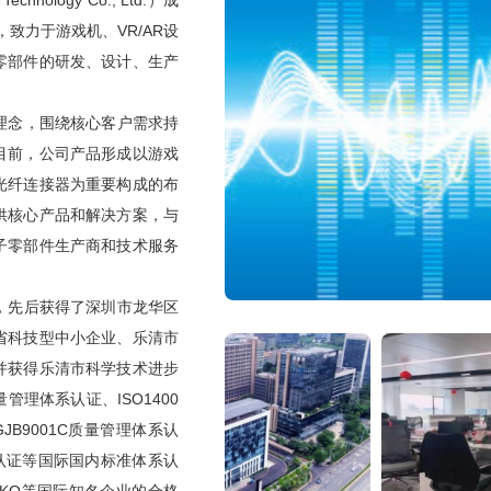
ology Co., Ltd.）成
核，公司也积极有序的推进，本次交易的进展情况，公司将
，致力于游戏机、VR/AR设
关注后续公告，并注意投资风险。 未来公司将持续提高技术
零部件的研发、设计、生产
及服务。目前，为满足客户的订单需求，公司计划进一步扩
民币产值。感谢您的关注！
念，围绕核心客户需求持
目前，公司产品形成以游戏
书陈丽玉
2026-05-14 15:37:43
、光纤连接器为重要构成的布
光通信行业，一季度同行几乎都业绩增长报表，甚至增长好几倍。
供核心产品和解决方案，与
子零部件生产商和技术服务
致尚科技 副总经理、董事会秘书陈丽玉
2026-05-14 15:49:20
先后获得了深圳市龙华区
日更新至2025年12月31日，根据深圳证券交易所的进一
省科技型中小企业、乐清市
报告、备考审阅报告、资产评估报告以及本次交易的具体情
并获得乐清市科学技术进步
金购买资产暨关联交易报告书（草案）（修订稿）》等相关
管理体系认证、ISO1400
通过以及中国证券监督管理委员会同意注册后方可实施，能
JB9001C质量管理体系认
次交易的进展情况，按照相关规定及时履行信息披露义务，
全认证等国际国内标准体系认
季度，公司营业收入为26,597.21万元，同比下降
收入包含东莞福可喜玛通讯科技有限公司（以下简称“福可喜