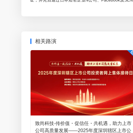
证，并先后通过日本知名企业N公司、Facebook及S
玛”）营业收入7,728.57万元，剔除福可喜玛财务数据影
供应商认证，具有较强的市场竞争力。
万元，同比增长40.84%。 2026年第一季度，公司归属
经过多年精密制造领域生产经验的积累，公司凭借
125.74%，主要系：①去年同期，含福可喜玛计入归属于上
发、生产制造能力及严格的质量控制，树立了良好的企
度，归属于上市公司股东的股份支付费用为840.72万元，
知名品牌企业和大型跨国企业的指定供应商之一。公司
兑人民币汇率的不利变动，归属于上市公司股东的汇兑损失为
相关路演
业N公司、索尼、Facebook等品牌商，直接客户主要
以上因素影响后，2026年第一季度，公司归属于上市公司
务企业，公司生产的游戏机零部件及电子连接器等产品
关注！
成其他功能件后形成整机产品，并最终配套供应终端客户
特发信息、视源股份、安费诺、百灵达、飞达音响等
138****2888
问
致尚科技 副总经理、董事会秘书
系。
请问有会议流程吗？没有直播画面，参与感不强
尊敬的投资者，您好！本次年度业绩说明会采用网络远
台”（https://ir.p5w.net）参与本次年度业绩
董事会秘书陈丽玉女士、财务负责人张德林先生、独立
致尚科技-传价值・促信任・共机遇，助力上市
公司高质量发展——2025年度深圳辖区上市公