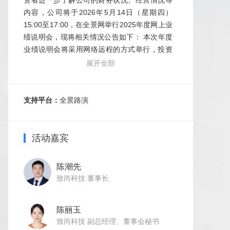
资者进一步了解公司的财务状况、经营情况等
内容，公司将于2026年5月14日（星期四）
15:00至17:00，在全景网举行2025年度网上业
绩说明会，现将相关情况公告如下： 本次年度
业绩说明会将采用网络远程的方式举行，投资
者可登录全景网“投资者关系互动平
展开全部
台”（https://ir.p5w.net）参与本次年度业绩说明
会。 出席本次年度业绩说明会的人员有：公司
董事长陈潮先先生、董事会秘书陈丽玉女士、
支持平台：
全景路演
财务负责人张德林先生、独立董事庞霖霖先
生、保荐代表人温波先生（如遇特殊情况，参
会人员将进行调整）。
活动嘉宾
陈潮先
致尚科技 董事长
陈丽玉
致尚科技 副总经理、董事会秘书