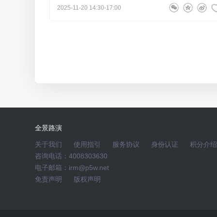
司投资者网上集体接待日
2025-11-20 14:30-17:00
提问人604513
问
致尚科技 董事长陈潮先
2026-0
收购恒扬数据一点没有消息了吗
尊敬的投资者，您好！本次交易财务资料及评估资料的基准
步审核意见和相关法律法规的规定，公司结合加期审计
况对《深圳市致尚科技股份有限公司发行股份及支付现
文件进行相应修订。本次交易尚需深圳证券交易所审核
否审核通过、完成注册尚存在不确定性。公司将根据本
全景路演
敬请投资者关注后续公告，并注意投资风险。感谢您的
关于我们
使用指引
服务协议
身份认证
积分介绍
咨询电话：4008303630
电子邮箱：irm@p5w.net
158****7098
问
致尚科技 副总经理、董事会秘书
免责声明
版权声明
公司近期光通信产品产能利用率如何，MPC产