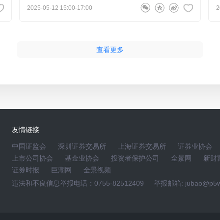
2025-05-12 15:00-17:00
2
5-14 15:14:32
查看更多
致尚科技 董事长陈潮先
2026-05-14 15:24:32
日更新至2025年12月31日，根据深圳证券交易所的进一
报告、备考审阅报告、资产评估报告以及本次交易的具体情
金购买资产暨关联交易报告书（草案）（修订稿）》等相关
通过以及中国证券监督管理委员会同意注册后方可实施，能
次交易的进展情况，按照相关规定及时履行信息披露义务，
友情链接
关注！
中国证监会
深圳证券交易所
上海证券交易所
证券业协会
上市公司协会
基金业协会
投资者保护公司
全景网
新财
证券时报
巨潮网
全景视频
陈丽玉
2026-05-14 15:05:53
违法和不良信息举报电话：0755-82512409
举报邮箱: jubao@p5w
品进度如何？
致尚科技 副总经理、董事会秘书陈丽玉
2026-05-14 15:22:56