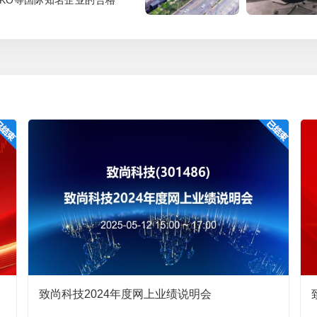
ENKO等国际知名企业的合格
响后，2026年第一季度，公司营业收入同比增加7,712.57
于上市公司股东的净利润为-607.19万元，同比下降
良好的研发设计、模具开
市公司股东的净利润1,621.97万元。②2026年第一季
业形象，并已成为众多国内
去年同期为63.73万元；③2026年第一季度，公司因外币
终端客户主要为日本知名企
539.00万元，去年同期汇兑收益为72.06万元。剔除
为富士康、歌尔股份等制造服
股东的净利润为772.53万元，同比增长6.08%。感谢您的
通过富士康及歌尔股份等集
公司园区
办公环境
。同时，公司与SENKO、
客户也建立了直接的合作关
陈丽玉
2026-05-14 15:12:47
。请问有多少人在现场一起参与会议。
致尚科技 副总经理、董事会秘书陈丽玉
2026-05-14 15:33:59
程的方式举行，投资者可登录全景网“投资者关系互动平
说明会。出席本次年度业绩说明会的人员有：公司董事长陈潮先先生、
董事庞霖霖先生、保荐代表人温波先生。感谢您的关注！
致尚科技2024年度网上业绩说明会