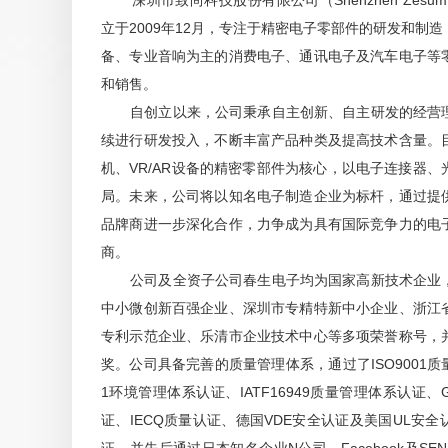
深圳市致尚科技股份有限公司（Shenzhen Zesum Techn
尊敬的投资者，您好！本次交易深圳证券交易所正在审
立于2009年12月，专注于精密电子零部件的研发和制造
严格按照相关规定及时履行信息披露义务，敬请投资者
备、专业音响为主的消费电子、通讯电子及汽车电子等
实力，不断扩充公司产能，持续为客户提供优质的产品
充光通信产品的产能，目标在2026年度实现10亿元人
和销售。
自创立以来，公司秉承自主创新、自主研发的经营理
续进行研发投入，不断丰富产品种类及提高技术含量。
提问人678723
问
致尚科技 副总经理、董事会秘
机、VR/AR设备的精密零部件为核心，以电子连接器
关于收购恒扬数据，有什么最新进展吗？另外，
局。未来，公司将以知名电子制造企业为标杆，通过提
贵司怎么反而亏损呢？有点令人担忧啊！
品牌商进一步深化合作，力争成为具有国际竞争力的电
商。
公司及全资子公司春生电子均为国家高新技术企业，
尊敬的投资者，您好！本次交易财务资料及评估资料的基准
中小微创新百强企业、深圳市专精特新中小企业、浙江
步审核意见和相关法律法规的规定，公司结合加期审计
专利示范企业、乐清市企业技术中心等多项荣誉称号，
况对《深圳市致尚科技股份有限公司发行股份及支付现
奖。公司具备完善的质量管理体系，通过了ISO9001质量
文件进行相应修订。本次交易尚需深圳证券交易所审核
1环境管理体系认证、IATF16949质量管理体系认证、G
否审核通过、完成注册尚存在不确定性。公司将根据本
证、IECQ质量认证、德国VDE安全认证及美国UL安
敬请投资者关注后续公告，并注意投资风险。 2026年第一
0.06%。2025年第一季度，公司合并报表范围营业