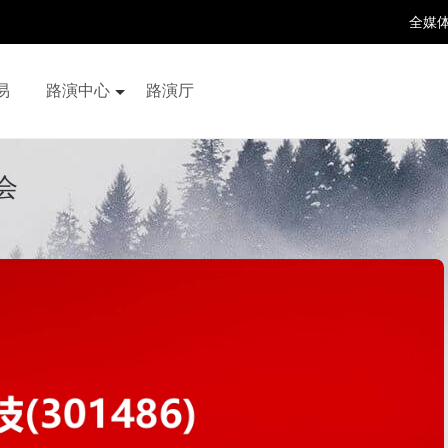
全媒
易
路演中心
路演厅
百家号
抖音号
快手号
喜马拉雅
财富号
会