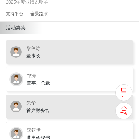
2025年度业绩说明会
支持平台 :
全景路演
活动嘉宾
黎伟涛
董事长
邹涛
董事、总裁
厅
朱华
首席财务官
首页
李鎔伊
董事会秘书