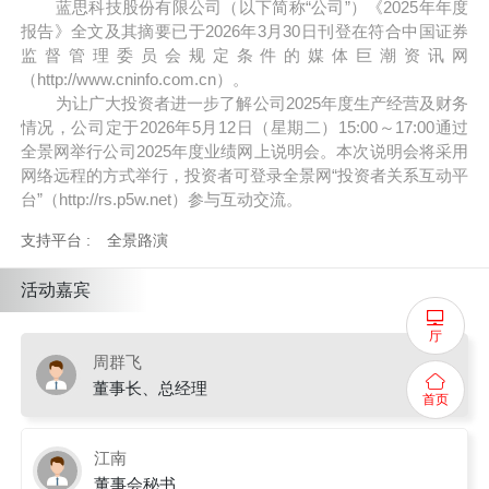
蓝思科技股份有限公司（以下简称
“公司”）《202
5年年度
报告》全文及其摘要已
于
202
6
年
3月
30
日刊登在符合中国证券
监督管理委员会规定条件的媒体巨潮资讯网
（
http://www.cninfo.com.cn）。
为让广大投资者进一步了解公司2025年度生产经营及财务
情况，公司定于2026年5月12日（星期二）15:00～17:00通过
全景网举行公司2025年度业绩网上说明会。本次说明会将采用
网络远程的方式举行，投资者可登录全景网“投资者关系互动平
台”（http://rs.p5w.net）参与互动交流。
支持平台 :
全景路演
活动嘉宾
厅
周群飞
董事长、总经理
首页
江南
董事会秘书