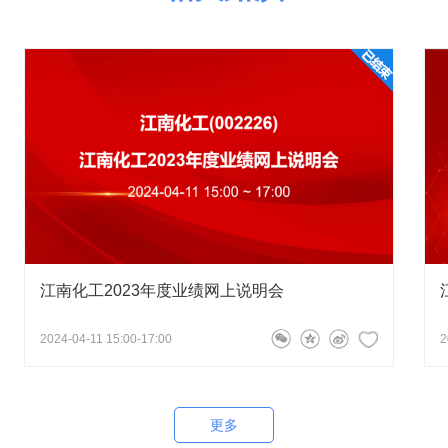
请勇敢直面投资者的问题，对标对点回答，不要用一些华而不实
副总裁、董事会秘书、总法律顾问王敦福
026-05-15 16:51:19
研究论证奥信化工与江南化工的整合方案。但由于整合方
及较多境外子标的，相关重组工作涉及面较广、核查工作
及与兵器工业集团重组按程序推进，兵器工业集团无法在
稳妥推进，充分保障公司及全体股东利益，基于对实际情
诺，即承诺到期日由2025年12月25日延期至2030年
业集团有限公司关于避免同业竞争的承诺函》中其他承诺内
调各方，尽早解决同业竞争。感谢您对公司的关注。
江南化工2023年度业绩网上说明会
52
2024-04-11 15:00-17:00
2
就江南化工的股价没涨，到底是怎么回事？你们只会喊口号，不
更多
董事长杨世泽
2026-05-15 16:49:41