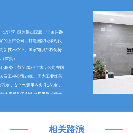
广泛推广应用，高危险性生产工房、工序现场实现无固定岗
有较强国际竞争力的大型民爆企业（集团）；产品结构和
显著增强。 近年来，本公司紧抓民爆行业重组整合的战
于民爆行业的重组整合战略部署，系统推进内外部并购重
司信息披露相关规则履行信息披露义务。感谢您对公司的
是北方特种能源集团控股、中国兵器
动”的上市公司，打造国家民爆现代
家高新技术企业、国家知识产权优势
地（首批）。
问王敦福
2026-05-15 16:45:53
服务，截至2024年末，公司在国
破及工程公司24家。国内工业炸药
副总裁、董事会秘书、总法律顾问王敦福
026-05-15 16:51:57
70万发，安全气囊用点火具1亿发，
一，整体规模和盈利能力居民爆行业第
尊敬的投资者，感谢您对公司的关注。
破一体化服务，业务布局纳米比亚、
中国民爆行业走出国门的成功典范。
问王敦福
2026-05-15 16:10:05
、运营，截至2024年末，新能源
相关路演
的确定的理由是依据什么？奥信尽调目前进展具体情况到什么程
6万千瓦，主要分布在新疆、内蒙古、