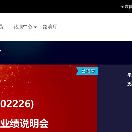
全媒
易
路演中心
路演厅
百家号
抖音号
快手号
喜马拉雅
财富号
会
已结束
举
支