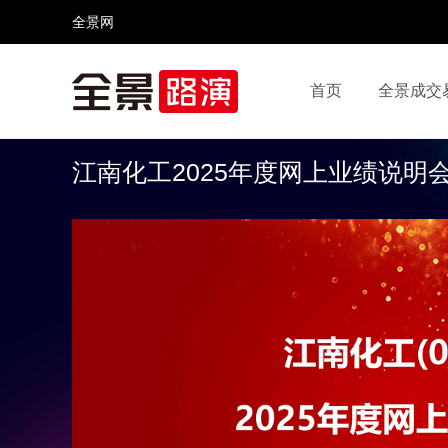
全景网
首页
全景成交
视频号
全景网官微
微信公众号
头条号
江南化工2025年度网上业绩说明