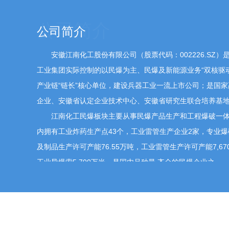
平同步提升。到2027年底，民爆产品无人化生产线
位操作人员；产业集中度进一步提升，形成3到5家具
公司简介
产能布局更加优化；产品质量保障能力和有效供给能力
略“窗口期”，积极响应并深度践行工业和信息化部关
组与资源整合，本公司并购重组事项严格遵守上市公
安徽江南化工股份有限公司（股票代码：002226.SZ）
关注。
工业集团实际控制的以民爆为主、民爆及新能源业务“双核驱
产业链“链长”核心单位，建设兵器工业一流上市公司；是国
企业、安徽省认定企业技术中心、安徽省研究生联合培养基
135****5277
问
副总裁、董事会秘书、总法律顾
江南化工民爆板块主要从事民爆产品生产和工程爆破一体化
公司股价下周能大涨吗？
内拥有工业炸药生产点43个，工业雷管生产企业2家，专业爆
2
及制品生产许可产能76.55万吨，工业雷管生产许可产能7,6
工业导爆索5,700万米，是国内品种最 齐全的民爆企业之
一梯队。北方爆破先后承接海外多个战略性矿山开采项目爆
蒙古、刚果（金）、塞尔维亚等亚、非、欧国家和地区，是
138****7411
问
副总裁、董事会秘书、总法律顾
江南化工新能源业务主要从事风电场、光伏电站开发、建设
请公司管理层回答奥信延迟五年这个时间周期
累计装机106万千瓦， 其中风电装机100万千瓦，光伏装机