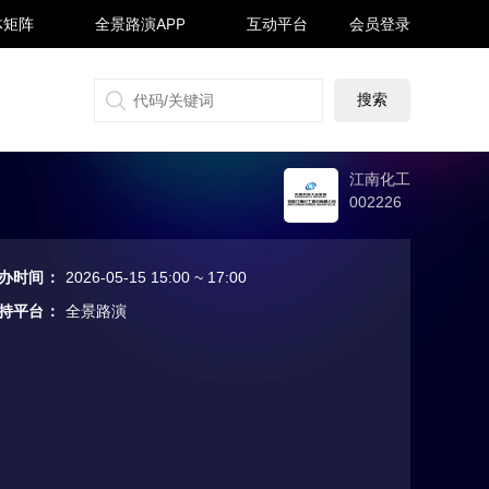
体矩阵
全景路演APP
互动平台
会员登录
搜狐号
同顺号
雪球号
生活号
江南化工
002226
办时间
：
2026-05-15 15:00 ~ 17:00
持平台
：
全景路演