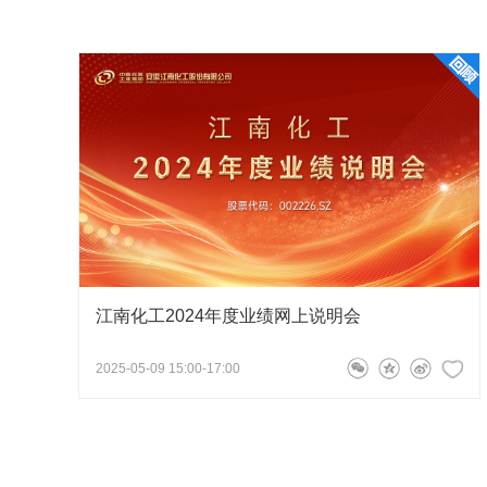
度？如果心中坦荡、没有愧对投资者的行为，
宁夏、甘肃、贵州、山西等地。
的语言进行敷衍投资者的提问？谢谢
2
尊敬的投资者，兵器工业集团已召开多次会议，积极
案涉及各方面情况较为复杂，奥信化工体量较大且涉
量较大，完成整合周期较长，加之兵器装备集团分立
承诺到期日前履行完毕。 为确保整合方案成熟制定、
况审慎分析，兵器工业集团延期5年履行解决同业竞争的承
12月25日，除履行承诺期限变更外，《中国兵器工
容保持不变。同时，兵器工业集团将持续积极统筹协
江南化工2024年度业绩网上说明会
173****4558
问
董事长杨世泽
2026-05-15 16:35:
2025-05-09 15:00-17:00
十多年了，其他公司的股票都翻了多少倍了，
付诸行动的吗