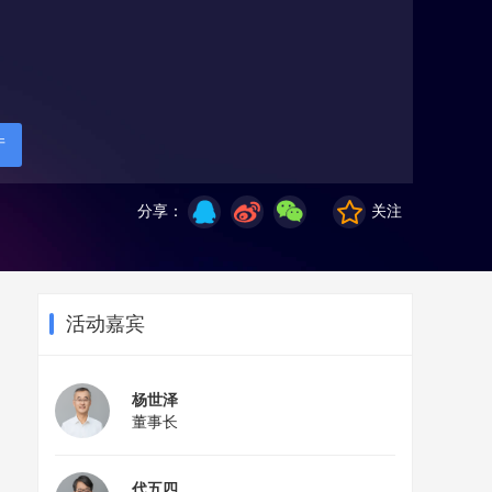
厅
分享：
关注
活动嘉宾
杨世泽
董事长
代五四