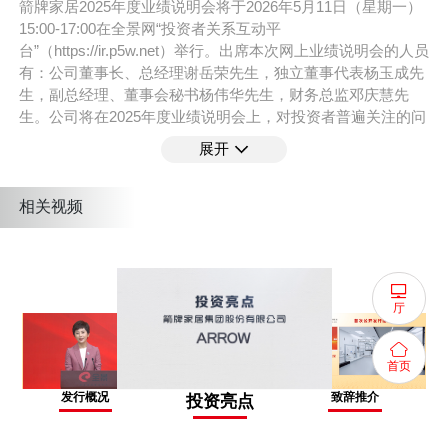
箭牌家居2025年度业绩说明会将于2026年5月11日（星期一）
15:00-17:00在全景网“投资者关系互动平
台”（https://ir.p5w.net）举行。出席本次网上业绩说明会的人员
有：公司董事长、总经理谢岳荣先生，独立董事代表杨玉成先
生，副总经理、董事会秘书杨伟华先生，财务总监邓庆慧先
生。公司将在2025年度业绩说明会上，对投资者普遍关注的问
题进行回答。欢迎广大投资者积极参与本次网上业绩说明会。
展开
支持平台 :
全景路演
相关视频
活动嘉宾
谢岳荣
厅
董事长、总经理
首页
杨玉成
发行概况
致辞推介
投资亮点
独立董事