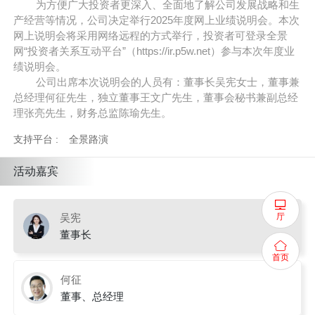
为方便广大投资者更深入、全面地了解公司发展战略和生
产经营等情况，公司决定举行
202
5
年度网上业绩说明会。本次
网上说明会将采用网络远程的方式举行，投资者可登录全景
网
“
投资者关系互动平台
”
（
https://ir.p5w.net
）参与本次年度业
绩说明会。
公司出席本次说明会的人员有：董事长吴宪女士，董事兼
总经理何征先生，独立董事王文广先生，董事会秘书兼副总经
理张亮先生，
财务总监陈瑜先生
。
支持平台 :
全景路演
活动嘉宾
厅
吴宪
董事长
首页
何征
董事、总经理