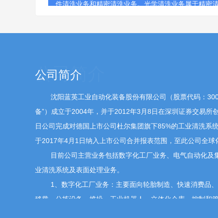
件清洗业务和精密清洗业务。光学清洗业务属于精密
司内部并非独立的核算单元。
bartholomew
问
董事、财务总监余之森
2026-05
贵公司精密清洗业务占工业清洗业务的比重如
公司简介
沈阳蓝英工业自动化装备股份有限公司（股票代码：3002
您好，感谢您的关注。公司工业清洗系统及表面处理
备”）成立于2004年，并于2012年3月8日在深圳证券交易所
件清洗业务和精密清洗业务。随着工业制造对精密度
日公司完成对德国上市公司杜尔集团旗下85%的工业清洗系
扩大，公司在该板块的业务占比不断提高，已成为公
于2017年4月1日纳入上市公司合并报表范围，至此公司全
目前公司主营业务包括数字化工厂业务、电气自动化及
137****3379
问
总经理、董事长郭洪涛
2026-05-
业清洗系统及表面处理业务。
1、数字化工厂业务：主要面向轮胎制造、快速消费品
领导，您好！我来自四川大决策 请问，工业自
复苏？
【征集问题】
移载、分拣设备、堆垛、工业机器人、立体化仓库、控制和
整解决方案。