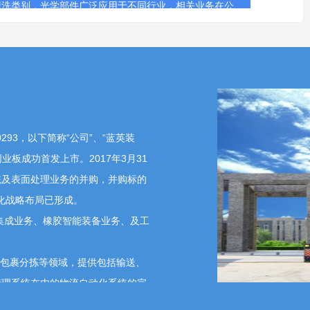
清洗类别，光学部件广泛应用于不同行业，相关业务在公
-15 15:36:03
何
【征集问题】
董事、财务总监余之森
2026-05-15 16:33:04
93，以下简称“公司”、“蓝英装
业务拥有三大核心业务板块：通用多件清洗业务、专用单
创业板成功首发上市。2017年3月31
要求的持续提升，精密清洗的标准及市场需求也在进一步
统及表面处理业务的并购，并购标的
司业务的重要组成部分。
球化战略布局已形成。
集成业务、橡胶智能装备业务、及工
15 13:16:45
、包裹分拣等领域，提供包括输送、
动化（智能产线 / 机器人）订单回暖，毛利率修复空间，制造业
管理系统在内的物流自动化系统的完