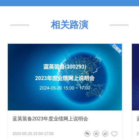
总经理、董事长郭洪涛
2026-05-15 16:22:24
电气自动化及集成业务，一直致力于
，市场竞争依然激烈。近年内，公司订单毛利保持稳定。
能电网及终端用户使用，携智能化电
控等运营优化措施，积极推动毛利提升。
相关路演
，从而实现为客户量身订制的工业数
13 09:08:25
成型机（轻卡型、载重型、全自动
胎圈热贴合机、全钢四鼓全自动胎圈
腔体设备进展，国内业务大厂合作的开发落地情况，多会能放量
球领先的清洗系统和表面处理解决方
总经理、董事长郭洪涛
2026-05-15 16:19:48
域提供清洗及表面处理相关的设备及
的相关市场需求，并根据国内市场发展情况和市场潜力，
行业：主要为汽车生产制造商及其配
。
曲轴、凸轮轴等零部件的清洗解决方
热和冷却系统以及车身和底盘等零部
、化工领域、航空领域、电子电器领
蓝英装备2023年度业绩网上说明会
网上业绩说明会现在正式开始，欢迎广大投资者踊跃提问！
域的特殊要求。具体包括为加工和制
2024-05-20 15:00-17:00
2
提供精细清洗设备等。