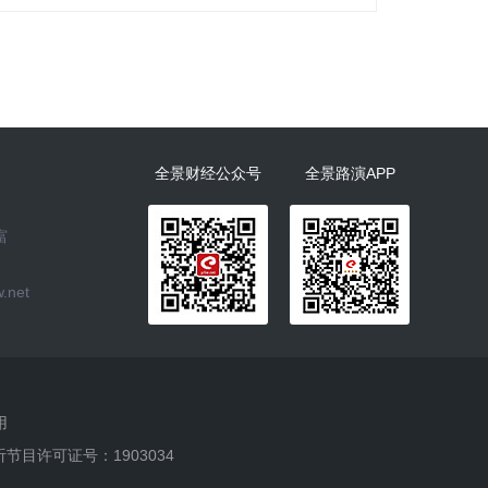
全景财经公众号
全景路演APP
富
.net
用
听节目许可证号：1903034