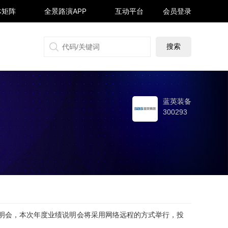
体矩阵
全景路演APP
互动平台
会员登录
搜狐号
同顺号
雪球号
生活号
蓝英装备
300293
明会，本次年度业绩说明会将采用网络远程的方式举行，投