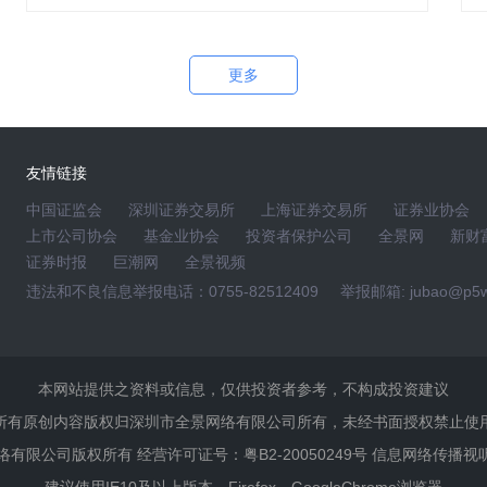
更多
-15 16:00~17:30在全景路演举办，欢迎广大投资者踊跃参与!
177823066782162.shtml)，一键注册登录后，可在活动页的互动交流区直
友情链接
中国证监会
深圳证券交易所
上海证券交易所
证券业协会
。活动主办方欢迎投资者的广泛意见，但为共同营造和谐的交流气
上市公司协会
基金业协会
投资者保护公司
全景网
新财
人的、辱骂性的、攻击性的、缺乏事实依据的和违反当前法律的
证券时报
巨潮网
全景视频
行删除，网络系统记录有可能作为用户违反法律的证据。
违法和不良信息举报电话：0755-82512409
举报邮箱: jubao@p5w
景网拥有完整版权，相关网页内所有资料内容，未经全景网书面
接或利用其他方式使用。
3630。
本网站提供之资料或信息，仅供投资者参考，不构成投资建议
内容者，本网保留追究法律责任的权利。
所有原创内容版权归深圳市全景网络有限公司所有，未经书面授权禁止使
景网络有限公司版权所有 经营许可证号：粤B2-20050249号 信息网络传播视