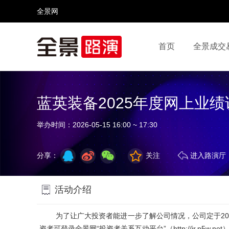
全景网
首页
全景成交
视频号
全景网官微
微信公众号
头条号
蓝英装备2025年度网上业
举办时间：
2026-05-15 16:00 ~ 17:30
分享：
关注
进入路演厅
活动介绍
为了让广大投资者能进一步了解公司情况，公司定于
2
资者可登录全景网
“
投资者关系互动平台
”
（
http://ir.p5w.net