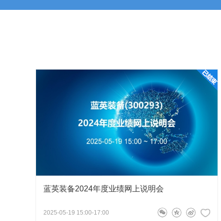
2、电气自动化及集成业务：作为公司核心业务之一的
您好，感谢您的关注。公司注意到制造业有回暖迹象
将高压及低压部分应用于电力系统中的配电、系统控制、智
在订单执行过程中，公司持续采取技术创新、成本管
气装备、自动化控制技术参与到客户端的智能生产管理系统
字化工厂解决方案。
139****9691
问
总经理、董事长郭洪涛
2026-05-
3、公司橡胶智能装备业务的主要产品有全钢丝一次法
型）、半钢乘用子午线轮胎一次法成型机、半钢两鼓全自动
董事长，总经理您好，想问一下蓝英装备的大
【征集问题】
热贴合机、全自动胎面集装张、压排气线装置等设备。
4、公司并购的工业清洗系统及表面处理业务，作为全
案提供商，主要为汽车制造商和配件商以及工业市场两大领
您好，感谢您的关注。公司积极关注国内大腔体设备
备件、维护和保养、升级改造、技术培训等配套服务。 汽车
及时对相关大腔体设备进行本地化和进一步开发完善
套供应商提供覆盖汽车动力总成，包括发动机、减速箱以及
案，同时公司的清洗系统也广泛应用于汽车的传动系统、加
主持人
件的清洗。 工业领域：主要为机械部件生产领域、医疗领域
蓝英装备2024年度业绩网上说明会
各位嘉宾、各位投资者，蓝英装备2025年度
域和实验领域等提供各类定制化清洗解决方案以满足该等领
2025-05-19 15:00-17:00
造行业提供零部件清洗设备，为医疗设备和高精密光学设备