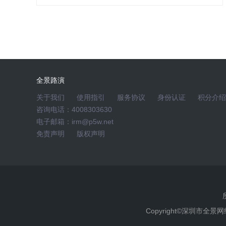
主持人
蓝英装备2025年度网上业绩说明会于2026-05
★投资者参与方式：
访问活动页(https://rs.p5w.net/html/
接进行提问交流。
全景路演
关于我们
使用指引
服务协议
身份认证
积分介绍
★提示：网上提问的问题最大长度为200字
咨询电话：4008303630
氛，请勿使用含有与本次活动无关的、中伤他
电子邮箱：irm@p5w.net
言语信息。主办方将对含有上述信息的问题进
免责声明
版权声明
★版权声明：本次网上路演活动的所有内容全
授权，任何人不得复制、转载、摘编、建立链
如果您有任何建议或疑问，欢迎致电：400830
对于不遵守本声明或其他违法、恶意使用本网
Copyright©深圳市全