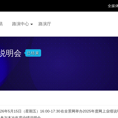
全媒
易
路演中心
路演厅
百家号
抖音号
快手号
喜马拉雅
财富号
绩说明会
已结束
02
6
年
5
月
15
日（星期
五
）
1
6
:
0
0-1
7
:
3
0
在全景网举办
202
5
年度网上业绩说
）参与本次年度业绩说明会。