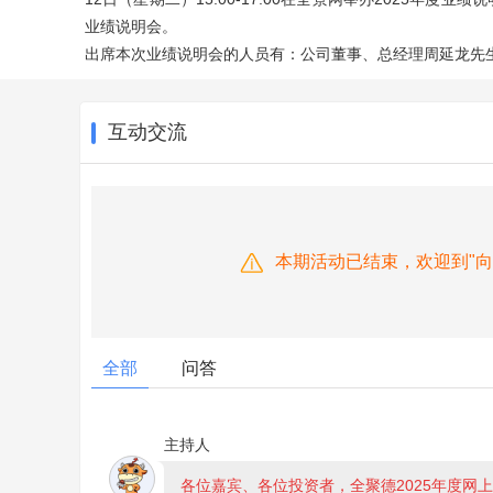
业绩说明会。
出席本次业绩说明会的人员有：公司董事、总经理周延龙先
互动交流
本期活动已结束，欢迎到"
全部
问答
主持人
各位嘉宾、各位投资者，全聚德2025年度网