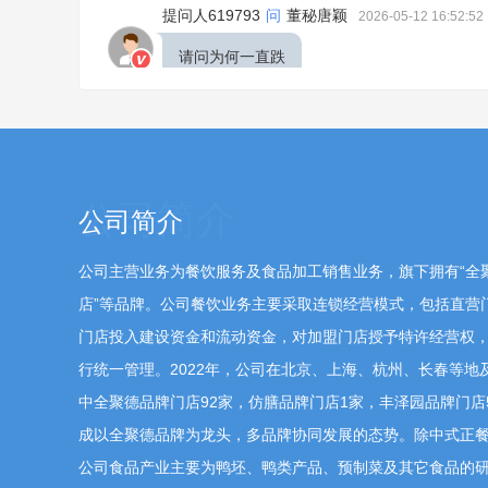
提问人619793
问
董秘唐颖
2026-05-12 16:52:52
请问为何一直跌
尊敬的投资者，您好！二级市场股价受宏观经济、市
司将始终聚焦主业、深耕经营，稳步推进各项经营发
感谢您的关注。
公司简介
公司主营业务为餐饮服务及食品加工销售业务，旗下拥有“全聚德”
提问人648610
问
董秘唐颖
2026-05-12 16:57:42
店”等品牌。公司餐饮业务主要采取连锁经营模式，包括直营
股价这样跌下去不是办法吧，不能稳定下股价
门店投入建设资金和流动资金，对加盟门店授予特许经营权，
行统一管理。2022年，公司在北京、上海、杭州、长春等地及
中全聚德品牌门店92家，仿膳品牌门店1家，丰泽园品牌门店
尊敬的投资者，您好！非常理解广大投资者对公司股
规框架内持续做好经营发展、信息披露与投资者关系
成以全聚德品牌为龙头，多品牌协同发展的态势。除中式正
的关注。
公司食品产业主要为鸭坯、鸭类产品、预制菜及其它食品的