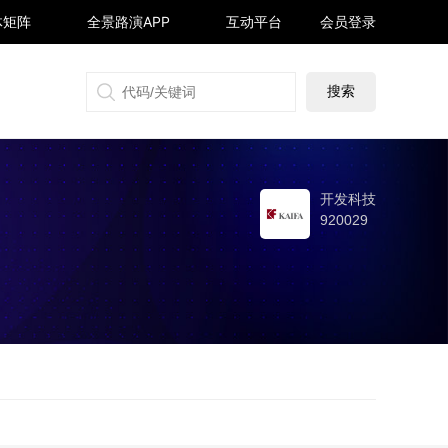
体矩阵
全景路演APP
互动平台
会员登录
搜狐号
同顺号
雪球号
生活号
开发科技
920029