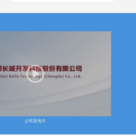
公司宣传片