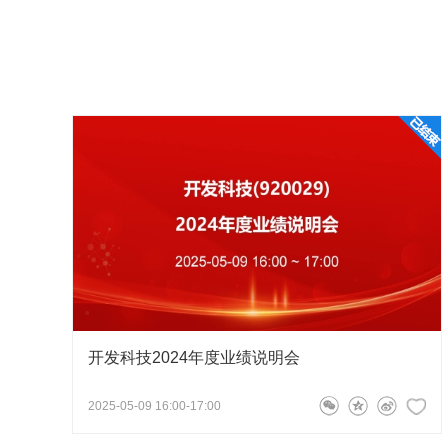
美区域的销售额同比增长。随着公司在手订单的逐步
目，累计向欧洲出口逾5,000万套智能计量终端。此外，公司
变化，全年整体业绩将呈现稳步回升态势。公司目前
欧洲市场验证的成熟产品、技术及大规模部署经验，助力中
关注！
区智慧能源体系建设。报告期内，公司为沙特阿拉伯、乌兹
加尔等国提供软硬件协同的一体化智慧能源管理系统解决方案
crumpton
问
开发科技 副总经理、董事会秘书
计量架构，协助公共事业部门实时监控电力系统的运行状态
请问：二，三季度业绩能否回到开发科技正常
多年来公司始终紧随全球智能计量技术最前沿，以强劲的
品及服务。截至报告期末，公司拥有专利149项，其中发明专
市场的技术积累沉淀，形成了丰富的平台化设计方案储备，
您好！2026年二、三季度随着客户订单交付节奏等
化产品需求，能够实现快速、高效的设计、交付，大幅提升
计后续经营状况有望逐步改善，并努力实现全年高质
配的产品通讯解决方案。
153****3250
问
开发科技 副总经理、董事会秘
开发科技2024年度业绩说明会
巴西工厂批量投产时间？产能好多？
2025-05-09 16:00-17:00