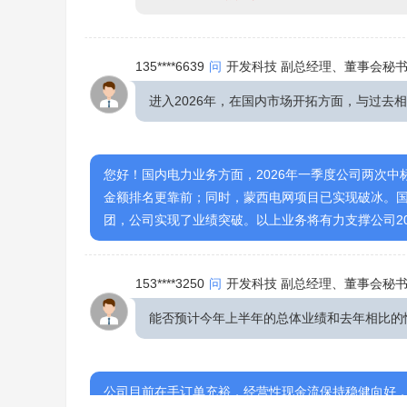
135****6639
问
开发科技 副总经理、董事会秘
进入2026年，在国内市场开拓方面，与过去
您好！国内电力业务方面，2026年一季度公司两次中
金额排名更靠前；同时，蒙西电网项目已实现破冰。
团，公司实现了业绩突破。以上业务将有力支撑公司2
153****3250
问
开发科技 副总经理、董事会秘
能否预计今年上半年的总体业绩和去年相比的
公司目前在手订单充裕，经营性现金流保持稳健向好