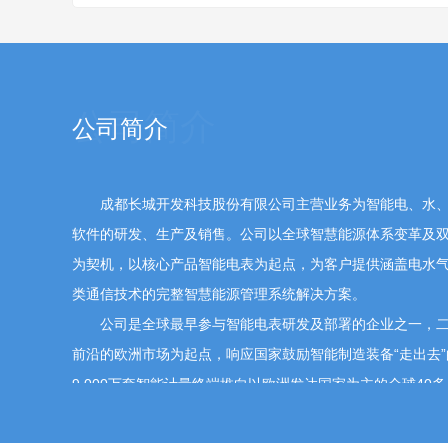
情况，请以后续官方披露公告为准。
昵称是啥
问
开发科技 副总经理、董事会秘书夏
巴西工厂目前处于什么阶段了，基建，设备等
公司简介
您好！巴西工厂目前已经开始
成都长城开发科技股份有限公司主营业务为智能电、水、气
软件的研发、生产及销售。公司以全球智慧能源体系变革及
为契机，以核心产品智能电表为起点，为客户提供涵盖电水
Chasing Dreams（记者）
问
开发科技 副总经
类通信技术的完整智慧能源管理系统解决方案。
6. 公司业务高度集中于欧洲、中亚等海外核心
公司是全球最早参与智能电表研发及部署的企业之一，二
绩出现明显下滑，请问是否存在海外核心客户
前沿的欧洲市场为起点，响应国家鼓励智能制造装备“走出去”
单能见度如何评估，将采取哪些措施稳定海外
9,000万套智能计量终端推向以欧洲发达国家为主的全球40
公司是较早成功开拓欧洲发达国家市场且具备一定出货规
您好！公司2026年一季度营业收入下降主要受客户项
参与过意大利、英国、荷兰、挪威、瑞典、奥地利以及葡萄