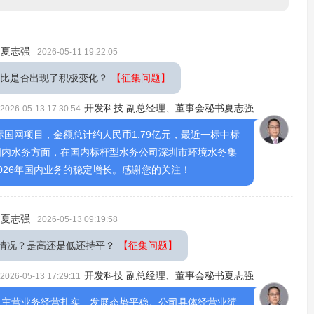
书夏志强
2026-05-11 19:22:05
相比是否出现了积极变化？
【征集问题】
开发科技 副总经理、董事会秘书夏志强
2026-05-13 17:30:54
标国网项目，金额总计约人民币1.79亿元，最近一标中标
国内水务方面，在国内标杆型水务公司深圳市环境水务集
026年国内业务的稳定增长。感谢您的关注！
书夏志强
2026-05-13 09:19:58
情况？是高还是低还持平？
【征集问题】
开发科技 副总经理、董事会秘书夏志强
2026-05-13 17:29:11
，主营业务经营扎实、发展态势平稳。公司具体经营业绩