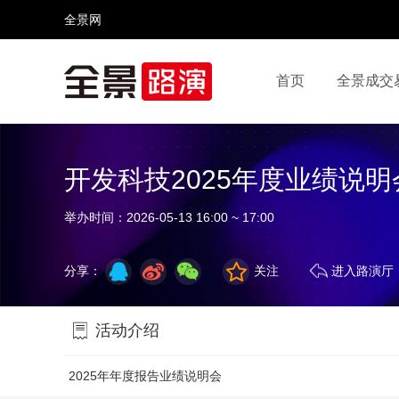
全景网
首页
全景成交
视频号
全景网官微
微信公众号
头条号
开发科技2025年度业绩说明
举办时间：
2026-05-13 16:00 ~ 17:00
分享：
关注
进入路演厅
活动介绍
2025年年度报告业绩说明会