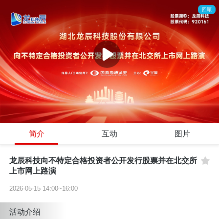
回顾
Error occured while playing，(HttpCode-0)there is a network error, possibly due
to HTTPS certificate issues, cross-origin problems, or DNS resolution
failures(manifestLoadError)
Refresh
URL Test
code:
4009
uuid:
DC4E44FC-A01A-4DD8-8FF1-44381B6BD0E8
requestId(player):
C84ED6BE-FA83-4358-8081-A4E9EF8E2
112
ver:
2.34.5
Time:
2026-08-07 21:42:01
00:00
/
00:00
简介
互动
图片
龙辰科技向不特定合格投资者公开发行股票并在北交所
上市网上路演
2026-05-15 14:00~16:00
活动介绍