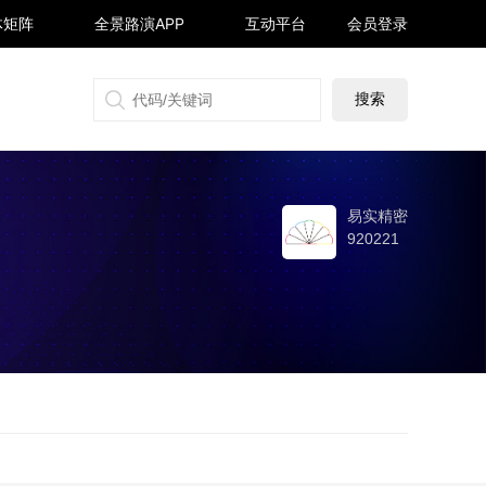
体矩阵
全景路演APP
互动平台
会员登录
搜狐号
同顺号
雪球号
生活号
易实精密
920221