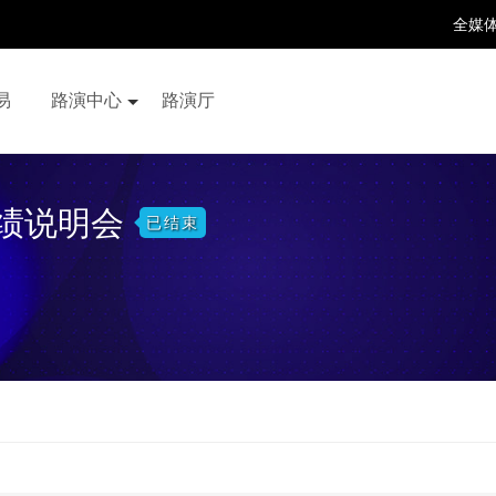
全媒
易
路演中心
路演厅
百家号
抖音号
快手号
喜马拉雅
财富号
业绩说明会
已结束