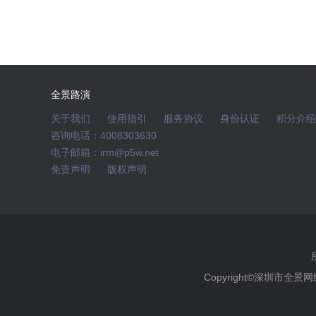
请问公司对2026年全年经营的预期如何？
公司一季度及目前经营情况良好，在手订单量充足，定
深耕核心客户，进一步优化调整产品结构，扩充优质
全景路演
自身生产经营稳定增长为主要目标，持续关注外部影
关于我们
使用指引
服务协议
身份认证
积分介绍
咨询电话：4008303630
159****9882
2026-05-14 16:08:43
电子邮箱：irm@p5w.net
免责声明
版权声明
公司有什么技术优势？有多少专利？
2026-0
投资者您好！公司是一家以汽车精密金属零部件研发
人企业，面向全球汽车行业知名一级、二级供应商，
的汽车精密金属零部件产品。公司引进高端装备、整
Copyright©深圳市全
续创新积累，形成了精密机加工、复杂冲压折弯成型
合竞争优势。 截止2025年12月31日已授权专利共1