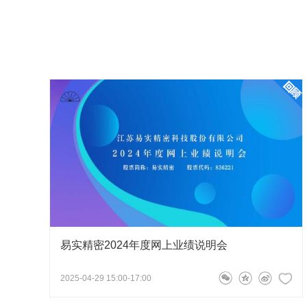
知名零部件厂商的供应商。公司在汽车零部件行业中，业务
请问公司对于产品研发的投入占比如何？研发
业，处于二、三级供应商的位置。汽车零部件行业及其细分
钢铁、有色金属行业采购各类金属，作为主要原材料；向下
尊敬的投资者您好，2025年，公司研发投入超过1,63
作为
国家级专精特新
“小巨人”企业、国家知识产权优势企
以自主研发模式为主，合作研发模式为辅，借助国外
术中心，一个省级工程技术研究中心。公司的实验中心获得
提升公司研发效能。感谢您的提问。
化智能金属加工衬套产线项目入选工信部《2021 年新一代
名单》。
182****0568
2026-05-14 15:35:15
公司自有资金较多，有无下一步进行产业并购
投资者您好！公司如有并购计划安排，将根据
易实精密2024年度网上业绩说明会
2025-04-29 15:00-17:00
159****6099
2026-05-14 16:06:28