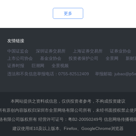
更多
董事会秘书肖永定
2026-05-14 16:10:00
点项目及量产项目均在稳定推进中。2026年我们将持续
产线，努力实现营收和净利润的稳定性增长。公司将保持
友情链接
响的因素并努力及时作出相应调整和应对。
中国证监会
深圳证券交易所
上海证券交易所
证券业协会
上市公司协会
基金业协会
投资者保护公司
全景网
新财
证券时报
巨潮网
全景视频
违法和不良信息举报电话：0755-82512409
举报邮箱: jubao@p5w
易实精密 董事、副总经理、财务总监张文进
5-14 16:09:14
、生产、销售为核心业务的高新技术企业和专精特新小巨
本网站提供之资料或信息，仅供投资者参考，不构成投资建议
通过多种技术解决方案，融合多种工艺，为客户提供优质
所有原创内容版权归深圳市全景网络有限公司所有，未经书面授权禁止使
合先进的海外技术和管理理念，经过多年的自主研发和持
景网络有限公司版权所有 经营许可证号：粤B2-20050249号 信息网络传播视
、高速深拉伸、多工位冷镦、精密冲压以及激光焊接等综
建议使用IE10及以上版本、Firefox、GoogleChrome浏览器
00件，其中发明专利19件、实用新型专利81件。