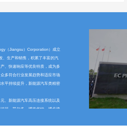
制，以应对公允价值计量可能带来的波动风险。具体措施
值的影响，采用敏感性分析等风险量化工具预测可能的波
风险控制条款，如提前终止权、赎回条款等；及时披露理
，公司还应密切关注市场动态，必要时咨询专业机构意
的关注。
ology（Jiangsu）Corporation）成立
财务总监张文进
研发、生产和销售，积累了丰富的汽
2026-05-14 16:14:03
生产、快速响应等优良特质，成为多
了众多符合行业发展趋势和适应市场
易实精密 董事、副总经理、财务总监张文进
5-14 16:21:11
润水平持续提升，新能源汽车类精密
良好，现有资金储备可充分保障日常运营、产能建设及研
债权融资计划。未来若因业务拓展、重大项目投资等产生
单元、新能源汽车高压连接系统以及
信息披露程序，及时履行公告义务。感谢您的关注。
安波福、艾尔多、博格华纳、博戈橡
海拉、合兴股份、联合电子、立讯精
伊维氏、浙江孔辉、恒进机电等业内