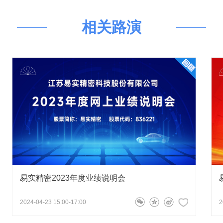
聚焦于汽车精密金属零部件细分行
的主要模式有哪些？
相关路演
的精密金属零部件制造行业，向上游
易实精密 董事长、总经理徐爱明
2026-05-14 16:18:53
游整车制造业提供组件、部件等。
0万元，研发占营业规模的比重为4.67%。公司产品研发
业，
易实精密
拥有一个市级企业技
先进设备技术及高校所在基础研究和前沿探索方面的优势
CNAS 实验室认可证书，高精度一体
信息技术与制造业融合发展试点示范
？或收购相应资产来加大公司的外延性发展？
董事会秘书肖永定
2026-05-14 16:14:09
相关规定及时履行信息披露义务。感谢您的关注！谢谢！
易实精密2023年度业绩说明会
2024-04-23 15:00-17:00
2