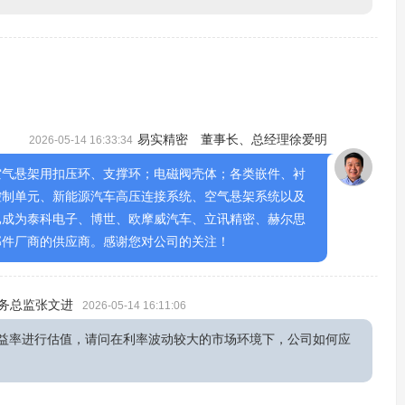
易实精密 董事长、总经理徐爱明
2026-05-14 16:33:34
空气悬架用扣压环、支撑环；电磁阀壳体；各类嵌件、衬
控制单元、新能源汽车高压连接系统、空气悬架系统以及
已成为泰科电子、博世、欧摩威汽车、立讯精密、赫尔思
部件厂商的供应商。感谢您对公司的关注！
务总监张文进
2026-05-14 16:11:06
益率进行估值，请问在利率波动较大的市场环境下，公司如何应
易实精密 董事、副总经理、财务总监张文进
5-14 16:24:05