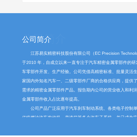
尊敬的投资者您好，公司建立健全的金融风险管理机
包括但不限于：定期评估市场利率变动对理财产品价
动；动态调整投资组合，以分散风险；在合同中约定
财产品的公允价值变动情况，保持信息透明度。同时
公司简介
见，确保理财策略与市场环境相适应。感谢您对公司
江苏易实精密科技股份有限公司（
EC Precision Techn
提问人683624
问
易实精密 董事、副总经理、
于20
10 年，自成立以来一直专注于汽车精密金属零部件的
车零部件开发、生产经验。公司凭借高精密标准、批量灵活
公司未来是否有新的融资需求?
家国内外知名汽车一、二级零部件厂商的合格供应商，提供
2026-0
需求的精密金属零部件产品。报告期内公司的营业收入和利
尊敬的投资者您好，目前公司经营稳健，现金流状况
金属零部件收入占比逐年提高。
发创新等投入需求，现阶段暂无新增股权融资及大额
公司产品广泛应用于汽车刹车制动系统、各类电子控制
融资需求，公司将严格按照监管要求履行内部决策及
传统燃油汽车发动机、变速箱等多个汽车子系统，并已成为
胶、博世、柏狮电子、博泽、大陆、德韧干巷、赫尔思曼、
183****8705
密、泰科电子、维科精密、纬湃汽车、信跃电子、怡得乐、
2026-05-14 16:05:37