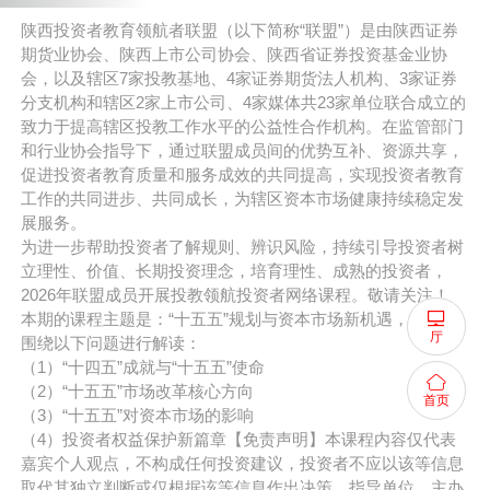
ㅤㅤ陕西投资者教育领航者联盟（以下简称“联盟”）是由陕西证券
期货业协会、陕西上市公司协会、陕西省证券投资基金业协
会，以及辖区7家投教基地、4家证券期货法人机构、3家证券
分支机构和辖区2家上市公司、4家媒体共23家单位联合成立的
致力于提高辖区投教工作水平的公益性合作机构。在监管部门
和行业协会指导下，通过联盟成员间的优势互补、资源共享，
促进投资者教育质量和服务成效的共同提高，实现投资者教育
工作的共同进步、共同成长，为辖区资本市场健康持续稳定发
展服务。
ㅤㅤ为进一步帮助投资者了解规则、辨识风险，持续引导投资者树
立理性、价值、长期投资理念，培育理性、成熟的投资者，
2026年联盟成员开展投教领航投资者网络课程。敬请关注！
本期的课程主题是：“十五五”规划与资本市场新机遇，将主要
厅
围绕以下问题进行解读：
（1）“十四五”成就与“十五五”使命
（2）“十五五”市场改革核心方向
首页
（3）“十五五”对资本市场的影响
（4）投资者权益保护新篇章【免责声明】本课程内容仅代表
嘉宾个人观点，不构成任何投资建议，投资者不应以该等信息
取代其独立判断或仅根据该等信息作出决策，指导单位、主办