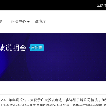
全媒
易
路演中心
路演厅
百家号
抖音号
快手号
喜马拉雅
财富号
业绩说明会
已结束
了2025年年度报告，为便于广大投资者进一步详细了解公司情况，加强
，本次年度业绩说明会将采用网络远程的方式举行，投资者可登陆全景网“投资者关系互