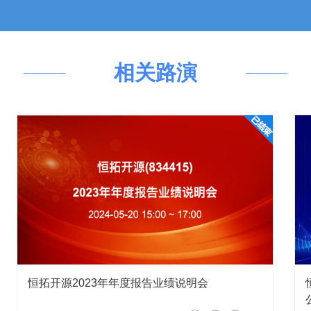
等十余个行业，为长安汽车、无限
咨询、行业数字化解决方案、软件开
董事长牟轶
2026-05-18 16:36:41
动力。
空经济相关业务，业务范围涵盖航空器卫星通导监设备、
相关路演
运营管理及指挥调度系统等多款产品及解决方案。现阶段
相关产品已实现市场落地并形成实际业务收入，后续公司
:33
先发优势，请问这些优势会帮助公司获得更多低空订单吗？
董事长牟轶
2026-05-18 16:33:12
展趋势，经过两年市场探索与能力沉淀，并持续打磨低空
搭建。伴随各试点区域低空基础设施建设与场景应用逐步
把握低空产业落地机遇，努力拓展相关订单。
恒拓开源2023年年度报告业绩说明会