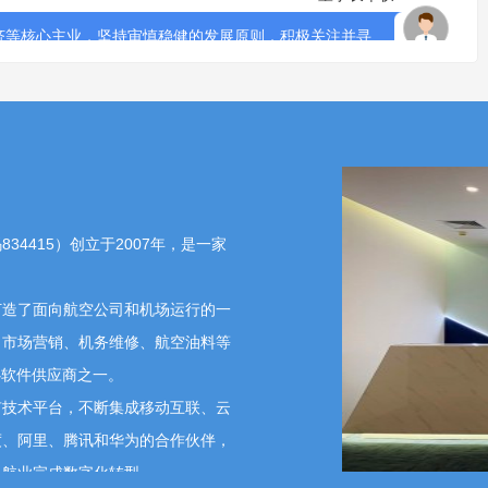
经济等核心主业，坚持审慎稳健的发展原则，积极关注并寻
力主业提质扩容、加速发展。若后续形成实质性合作安
时履行信息披露义务，感谢您的关注！
026-05-18 16:01:32
司整合的航空卫星物联网服务领域的技术创新型企业是哪家? 企
4415）创立于2007年，是一家
董事长牟轶
2026-05-18 16:37:36
打造了面向航空公司和机场运行的一
。公司目前暂未涉及传统商业航天领域相关业务。您所提
、市场营销、机务维修、航空油料等
专项对外披露，具体情况还请您以公司官方公开披露的公
心软件供应商之一。
有技术平台，不断集成移动互联、云
度、阿里、腾讯和华为的合作伙伴，
5-18 15:50:03
民航业完成数字化转型。