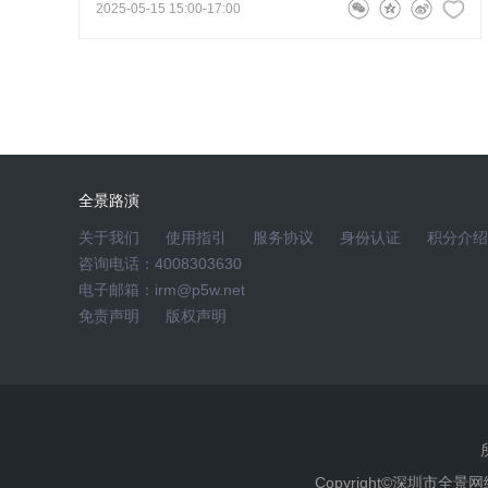
2025-05-15 15:00-17:00
问道来处
问
董事会秘书、财务负责人刘瑾
2026
员工持股计划并设置了业绩增长目标，请问支
尊敬的投资者，感谢关注！公司 2026 年员工持股
IT主业，作为民航领域核心IT供应商，受益于民航
全景路演
润；二、低空经济业务，在政策与产业双重驱动下机
关于我们
要业绩增长点；三、AI大模型赋能，依托行业大模型
使用指引
服务协议
身份认证
积分介绍
咨询电话：4008303630
务稳步落地，多重业务助力公司业绩目标实现。
电子邮箱：irm@p5w.net
免责声明
版权声明
山屿丶
问
董事、总经理刘德永
2026-05-18 16:07
公司低空相关产品有试用及中标情况，请问已
化为正式订单，助力业绩提升？
Copyright©深圳市全