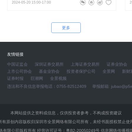
2024-05-20 15:00-17:00
2
-05-18 16:05:33
撑这些业绩目标的核心业务是什么？
更多
董事长牟轶
2026-05-18 16:29:36
计划业绩目标，主要依托公司核心业务协同支撑：一、民航
行业稳步复苏，业务保持稳健发展，持续贡献稳定营收与利
友情链接
遇充沛，公司积极布局拓展，低空经济业务将成为公司重
发展契机，赋能产品升级、提升附加值；同时医疗健康业
中国证监会
深圳证券交易所
上海证券交易所
证券业协会
上市公司协会
基金业协会
投资者保护公司
全景网
新财
证券时报
巨潮网
全景视频
违法和不良信息举报电话：0755-82512409
举报邮箱: jubao@p5w
:31
中标项目的回款是否顺利，有无回款风险？试用产品后续能否转
本网站提供之资料或信息，仅供投资者参考，不构成投资建议
所有原创内容版权归深圳市全景网络有限公司所有，未经书面授权禁止使
董事长牟轶
2026-05-18 16:27:56
景网络有限公司版权所有 经营许可证号：粤B2-20050249号 信息网络传播视