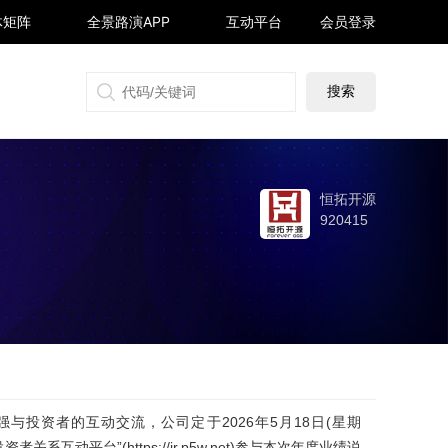
体矩阵
全景路演APP
互动平台
会员登录
搜狐号
同顺号
雪球号
生活号
恒拓开源
920415
与投资者的互动交流，公司定于2026年5月18日(星期
动平台”(https://ir.p5w.net)参与本次年度业绩说