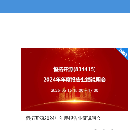
请问公司在低空方面有哪些业绩收入
在行业拓展上，公司在电信、汽车、工业制造、零售、地产
极、联想等超过百余家知名企业和组织机构提供数字化转型
发、技术人才支持、云平台等服务，为中国企业释放数字推
尊敬的投资者您好，感谢您的关注！公司积极布局低
低空起降场智能管控设备、低空飞行监管系统、低空
航空器卫星通导监设备、低空起降场智能管控设备等
将持续推进市场开拓，稳步推动相关业务持续发展。
山屿丶
问
董事、总经理刘德永
2026-05-18 15:58
公司在低空相关领域有布局，且在试点城市有
尊敬的投资者，感谢关注！公司长期跟踪低空市场发
相关产品与解决方案，已基本完成低空领域产品体系
落地，公司将深度匹配各地低空产业发展节奏，积极
恒拓开源2024年年度报告业绩说明会