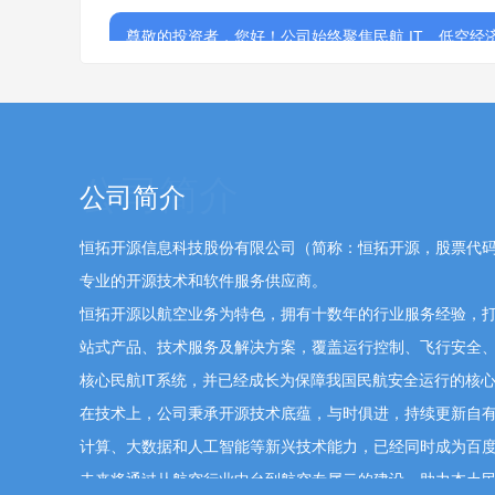
尊敬的投资者，您好！公司始终聚焦民航 IT、低空
求具备业务协同效应的战略合作及伙伴引入机会，助
排，公司将严格按照法律法规及北交所监管要求，及
139****4203
问
董事会秘书、财务负责人刘瑾
2
公司简介
公司在商业航天领域是否有布局? 去年年初公
业盈利能力如何?
恒拓开源信息科技股份有限公司（简称：恒拓开源，股票代码83
专业的开源技术和软件服务供应商。
恒拓开源以航空业务为特色，拥有十数年的行业服务经验，
尊敬的投资者，您好！非常感谢您的关注与细致提问
站式产品、技术服务及解决方案，覆盖运行控制、飞行安全
及的相关事项，公司未达到单独信息披露标准、未做
核心民航IT系统，并已经成长为保障我国民航安全运行的核
告及定期报告为准。感谢您的理解与支持！
在技术上，公司秉承开源技术底蕴，与时俱进，持续更新自
计算、大数据和人工智能等新兴技术能力，已经同时成为百
demirci
问
董事会秘书、财务负责人刘瑾
2026-0
未来将通过从航空行业中台到航空专属云的建设，助力本土