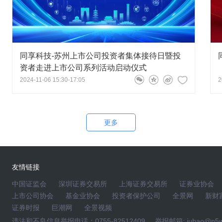
026-05-15 15:44:50
计划和展望如何？
同享科技-苏州上市公司投资者集体接待日暨投
财务负责人、董事会秘书蒋茜
2026-05-15 16:42:28
资者走进上市公司系列活动启动仪式
将持续加速推进TOPCon、HJT 专用焊带研发攻关，进一
2024-11-06 15:30-17:05
2
、铜包铝焊带、极细异形焊带、低温焊带等毛利相对较高
更多
征集问题】
友情链接
董事长、总经理陆利斌
2026-05-15 16:40:14
中国证监会
深圳证券交易所
上海证券交易所
证券业协会
度服务光伏组件龙头客户是公司核心发展战略，公司客户
上市公司协会
基金业协会
投资者保护公司
全景网
新财
、通威等主流企业，下游头部组件厂商对焊带、汇流带产
证券时报
巨潮网
全景视频
苛，不会单纯以最低价招标，更看重综合配套价值与长期
违法和不良信息举报电话：0755-82512409
举报邮箱: jubao@p5w