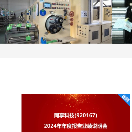
头企业授予优秀供应商称号，未来随着公司业务的逐步扎实
尊敬的投资者，您好，感谢关注同享科技!在综合考虑
升。
续发展的前提下，根据相关法律法规及《公司章程》、《
报规划》等要求，2026年4月28日，公司召开第四届
公告》，2025年年度分红计划:拟每10股派现0.3
19,713,853.88元，占最近三年年均归属于上市公
的2026-022号公告，谢谢！
177****4744
问
董事长、总经理陆利斌
2026-05-
请问公司现在产能情况
【征集问题】
尊敬的投资者，您好，感谢关注同享科技！2025年光伏
公司苏州同淳新材料科技有限公司布局的年产3万吨光
产，逐步提升公司光伏焊带产能规模与市场供应能力