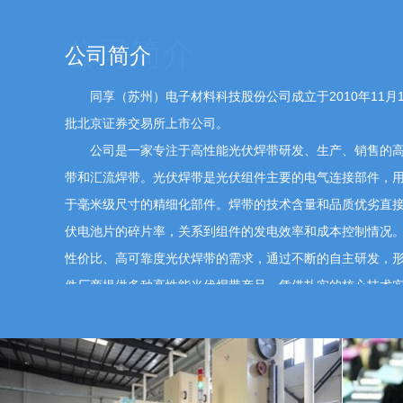
尊敬的投资者，您好！感谢您的关注，现就相关问题回
套材料为主业，太空光伏场景对材料的轻量化、耐极
公司简介
性储备项目开展预研，暂未对接航天相关项目，后续将结
对接：公司始终重视与资本市场各类投资者的沟通交流，
维护投资者关系，目前暂无专门的机构资金引入计划
同享（苏州）电子材料科技股份公司成立于2010年11月10
务。 3.关于在手订单与海外客户情况：公司目前在
批北京证券交易所上市公司。
生产交付；海外客户占比保持在合理区间，公司将持
公司是一家专注于高性能光伏焊带研发、生产、销售的高
确定性，具体内容请关注公司定期报告。 4.关于毛
带和汇流焊带。光伏焊带是光伏组件主要的电气连接部件，
利于公司毛利率水平修复，公司将通过优化产品结构
于毫米级尺寸的精细化部件。焊带的技术含量和品质优劣直
善盈利能力；今年公司将根据市场需求合理安排产能，
市值管理：截至目前，公司未收到大股东及核心股东
伏电池片的碎片率，关系到组件的发电效率和成本控制情况
持聚焦主业、提升经营质量，以稳健的业绩和规范的
性价比、高可靠度光伏焊带的需求，通过不断的自主研发，
安排。 谢谢！
件厂商提供多种高性能光伏焊带产品。凭借扎实的核心技术
已同多个全球排名前十的光伏组件厂商形成了稳定合作关系
186****5718
公司是江苏省专精特新中小企业，公司的技术中心被评为
2026-05-14 17:23:11
技术中心、苏州市高效增益光伏焊带工程技术研究中心，公
公司今年的分红政策是什么样的？什么时候实
曾被吴江区科技局评为十佳创新模范单位。公司在行业内综