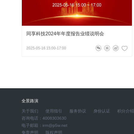
173****6651
问
财务负责人、董事会秘书蒋茜
2
对于2025年增收不增利的情况，2026年的
同享科技2024年年度报告业绩说明会
尊敬的投资者，您好，感谢关注同享科技!2026年公司
2025-05-16 15:00-17:00
步优化产品结构，重点布局极细圆形焊带、0BB焊带
新产品以提升公司整体盈利空间。谢谢！
182****2025
2026-05-14 18:19:41
请问公司的客户结构和定价逻辑是什么？
【
全景路演
关于我们
使用指引
服务协议
身份认证
积分介绍
尊敬的投资者，您好！感谢您对同享科技的关注。深
咨询电话：4008303630
结构以绑定行业头部组件大厂为主，涵盖隆基、晶科
电子邮箱：irm@p5w.net
品的技术标准、供货稳定性及定制化配套能力要求严
免责声明
版权声明