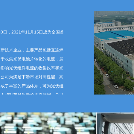
复如下： 1.关于太空光伏领域：公司目前以地面光伏配
端环境等指标要求极高，公司已将相关适配技术纳入前瞻
合行业发展审慎推进。 2.关于北交所 ETF 与机构资金
将持续关注北交所 ETF 等市场工具的推进情况，积极
，相关事项若有进展，将严格按照规定履行信息披露义
日，2021年11月15日成为全国首
手订单充足，长单订单规模稳定，将根据客户需求合理安排
续推进海外市场拓展，优化客户结构。但上述情况存在不
新技术企业，主要产品包括互连焊
利率与产能利用率：硅料价格下行带动产业链成本改善，有
用于收集光伏电池片转化的电流，属
、提升高附加值产品占比、强化成本管控等方式，持续改
接影响光伏组件电流的收集效率和光
力争实现较高的产能利用率目标。 5.关于股东增减持与
的增减持计划通知；公司始终重视维护全体股东利益，坚
。公司为满足下游市场对高性能、高
治理回报投资者，不存在应披露而未披露的市值管理相关
形成了丰富的产品体系，可为光伏组
实力和对产品质量的严格控制，公司
。
江苏省企业技术中心、苏州市企业
司的研发工作受到相关部门的认可，
施？
【征集问题】
合实力表现优良，多次被光伏组件龙