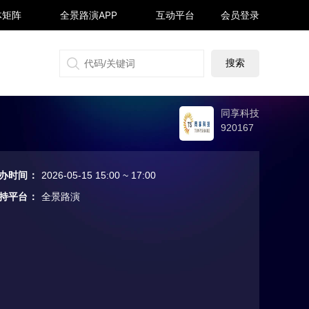
体矩阵
全景路演APP
互动平台
会员登录
搜狐号
同顺号
雪球号
生活号
同享科技
920167
办时间
：
2026-05-15 15:00 ~ 17:00
持平台
：
全景路演