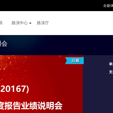
全媒
易
路演中心
路演厅
百家号
抖音号
快手号
喜马拉雅
财富号
明会
回顾
举
支