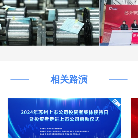
董事长、总经理陆利斌
2026-05-15 16:48:48
扩张，行业市场地位将得到进一步提
公司战略规划、现金流量情况，保证公司健康、稳定、持
利润分配管理制度》、《2024年至2026年三年分红回
董事会第五次会议，审议通过《2025年年度权益分派预案
元，最近三年已分配及拟分配的现金红利总额（包括）共计
司股东的净利润比例为32.06%。可详见北京证券交易所发布
14 18:33:29
相关路演
财务负责人、董事会秘书蒋茜
2026-05-15 16:45:47
焊带产能约为3.6万吨，产能利用率约为90%；全资子
伏焊带项目厂房已竣工，后续将按客户订单需求分阶段投
。谢谢！