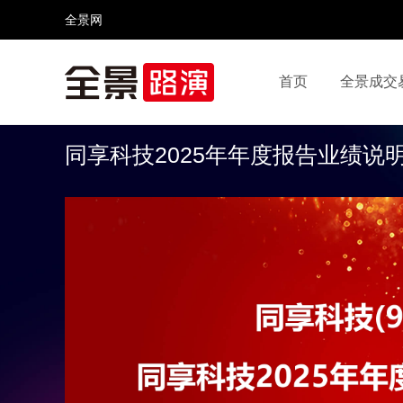
全景网
首页
全景成交
视频号
全景网官微
微信公众号
头条号
同享科技2025年年度报告业绩说