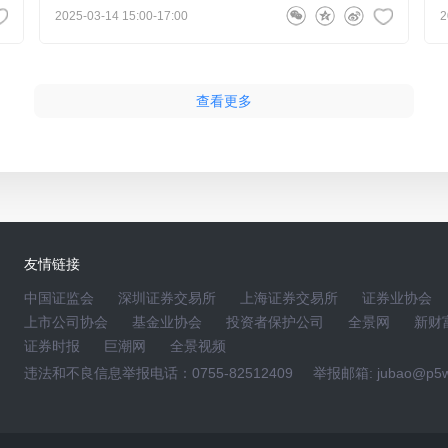
入快速放量期？
2025-03-14 15:00-17:00
2
总经理高圣勇
2026-05-21 16:05:27
年12月23日披露与某海外航空领域龙头企业签订日常经营供
查看更多
领域客户的相关产品认证工作。感谢您的关注！
:32
度业绩预增吗？
友情链接
总经理高圣勇
2026-05-21 15:46:16
中国证监会
深圳证券交易所
上海证券交易所
证券业协会
原则不便详细说明，敬请谅解；关于2026年二季度业绩可
上市公司协会
基金业协会
投资者保护公司
全景网
新财
的关注！
证券时报
巨潮网
全景视频
违法和不良信息举报电话：0755-82512409
举报邮箱: jubao@p5w
26-05-21 13:24:35
（钍基熔盐堆）项目的GH3535合金需求量级有多大？公司是否是