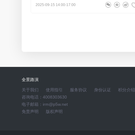
领导你好 海外航空订单今年供货有多大 是否进
年报集体业绩说明会
2025-09-15 14:00-17:00
尊敬的投资者您好，公司积极布局海外市场，已于2025
货确认函的情况；同时公司也在持续推进其他海外航空
提问人675382
问
总经理高圣勇
2026-05-21 15:13
军机发动机和航天材料订单占主营多吗？ 二季
全景路演
关于我们
使用指引
服务协议
身份认证
积分介绍
尊敬的投资者您好，关于相关订单的占比情况，基于保密
咨询电话：4008303630
以关注公司后续在巨潮资讯网披露的定期报告，感谢您
电子邮箱：irm@p5w.net
免责声明
版权声明
137****3379
问
副总经理、董事会秘书徐志博
20
领导，您好！我来自四川大决策 请问，四代核电