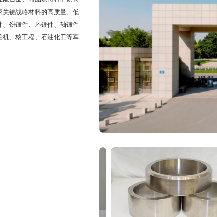
家关键战略材料的高质量、低
技/航天科工集团下属院所及蓝箭航天、九州云箭等主要商业
件、饼锻件、环锻件、轴锻件
在该领域的收入占整体营业收入比例较小，对公司业绩无重
轮机、核工程、石油化工等军
及时履行信息披露义务。感谢您的关注！
21 16:18:42
/小批交付哪一段？能否给出今年内的关键里程碑（例如：某类牌号/某规
副总经理、董事会秘书徐志博
2026-05-21 16:30:10
高温合金建设项目尚处于建设期，您可关注公司后续在巨潮资
告》中的相关情况。感谢您的关注！
26-05-21 16:01:01
分红一边融资？