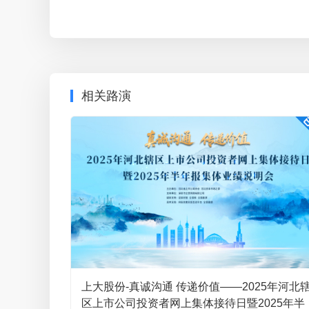
尊敬的投资者您好，公司向不特定对象发行可转换公司债券
年度股东会审议通过，详情可参考公司在巨潮资讯网披露的
026）。本次向不特定对象发行可转换公司债券预案披
性判断、确认、批准或注册。预案所述本次发行相关事
相关路演
监督管理委员会作出同意注册后方可实施。敬请广大投
提问人623940
问
副总经理、董事会秘书徐志博
领导 你好 新增8千吨高性能高温合金产能 目
尊敬的投资者您好，公司年产8,000 吨
上大股份-真诚沟通 传递价值——2025年河北
提问人692102
问
总经理高圣勇
2026-05-21 15:54
区上市公司投资者网上集体接待日暨2025年半