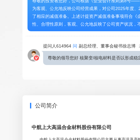
尊敬的投资者您好，公司根据《企业会计准则第8号—
为客观、公允地反映公司经营成果，对公司2025年度、
了相应的减值准备。上述计提资产减值准备事项符合《
性、合理性原则，客观、公允地反映了公司资产状况，
提问人614964
问
副总经理、董事会秘书徐志博
尊敬的领导您好 核聚变/核电材料是否以形成稳
尊敬的投资者您好，您可参考公司于2026年4月29日在
与分析”之“四、主营业务分析”以及“十一、公司未来发
公司简介
提问人637131
问
总经理高圣勇
2026-05-21 16:20
领导你好 商业航天与卫星组网相关订单今年确
中航上大高温合金材料股份有限公司
中航上大高温合金材料股份有限公司主要从事高温及高性