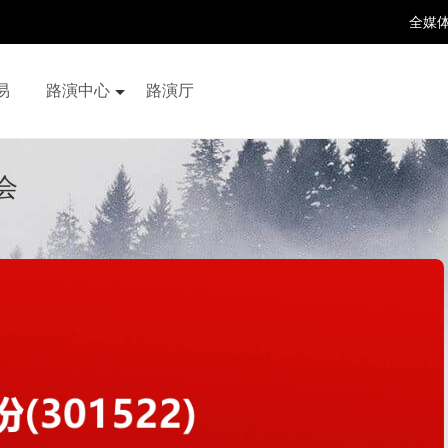
全媒
易
路演中心
路演厅
百家号
抖音号
快手号
喜马拉雅
财富号
会