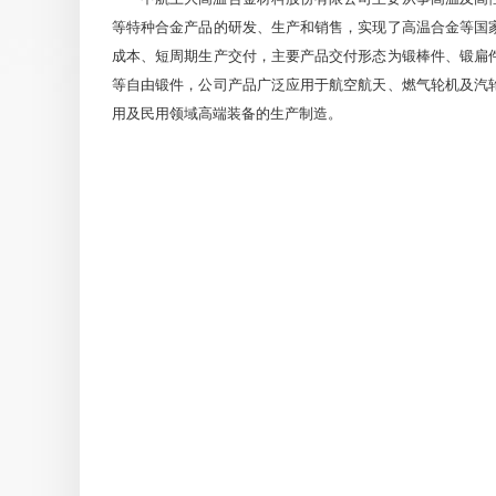
等特种合金产品的研发、生产和销售，实现了高温合金等国
尊敬的投资者您好，在航天领域，公司现已取得航天科
成本、短周期生产交付，主要产品交付形态为锻棒件、锻扁
航天企业的资质认证，并长期稳定批产供货。目前公司
等自由锻件，公司产品广泛应用于航空航天、燃气轮机及汽
大影响，后续如达到相关披露标准公司将按照规定要求
用及民用领域高端装备的生产制造。
munna
问
副总经理、董事会秘书徐志博
2026-05-
8000吨项目当前处于厂房/设备调试/试生产
格通过客户认证、某季度形成可计量出货量）？
尊敬的投资者您好，公司年产8,000 吨超纯净高性能
讯网披露的《募集资金存放、管理与使用情况的专项报
176****3662
问
副总经理、董事会秘书徐志博
20
请介绍公司可转债发行的进展。公司为什么一边