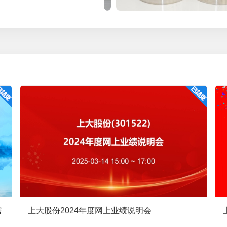
副总经理、董事会秘书徐志博
2026-05-21 16:15:47
预案等相关议案已经2026年5月20日召开的公司2025年
《2025年年度股东会决议公告》（公告编号：2026-
露事项不代表审核、注册部门对于本次发行相关事项的实质
项的生效和完成尚需深圳证券交易所审核通过并经中国证券
资者注意投资风险。
公司产品
2026-05-21 15:51:32
前是否已经对接有下游订单？
副总经理、董事会秘书徐志博
2026-05-21 16:09:46
超纯净高性能高温合金建设项目尚处于建设期，感谢您的关注！
辖
上大股份2024年度网上业绩说明会
:32