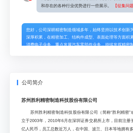
和存在的各种行业优势进行一些展示。
【征集问
您好，公司深耕精密制造领域多年，始终坚持以技术创新
深厚积累，在精密加工、结构件成型、表面处理等方面积
消费电子业务、重点发展汽车零部件业务，持续发挥精密
核心竞争力与经营质量，以更好的业绩回报广大投资者。
mohamud
问
董事会秘书兼副总经理程晔
2026-05-1
公司简介
宁德时代订单到什么标准会公布？具体一点
【征
苏州胜利精密制造科技股份有限公司
您好，公司所有重大经营信息均严格按照证监会及交易所
苏州胜利精密制造科技股份有限公司（简称“胜利精密”或“公
披露标准时，公司将及时进行公告。感谢您的理解和关注
立于2003年，2010年6月在深圳证券交易所上市，目前注册
亿人民币，员工总数近万人，在中国、波兰、日本等地拥有