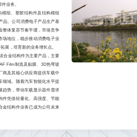
05-16 07:34:42
部件业务。
模组、塑胶结构件及结构模组
题】
产品。公司消费电子产品生产基
董事会秘书兼副总经理程晔
2026-05-20 15:13:16
业整体复苏节奏平缓，市场竞争
市场地位，稳步推动消费电子业
相关规定履行信息披露义务，在相关业务进展达到法定
务拓展，培育新的业务增长点。
！
合金结构件为主要产品，主要
AF Film制造及贴膜、3D热弯玻
20:34
厂商及其核心供应商提供车载中
车领域。随着汽车智能化水平提
展趋势，带动车载显示器件需求
董事长兼总经理徐洋
2026-05-20 15:13:11
构件凭借轻量化、高强度、节能
进展情况，以公司后续披露的公告为准，感谢您的关注！
合金结构件业务已成为公司未来
结构件及模组的稳步发展基础
05-20 10:46:22
产品的应用场景和市场空间，重