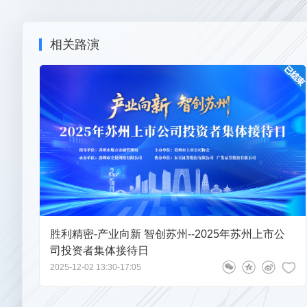
你好董秘请问本公司 轻量化结构件镁合金在特斯
点加大对车载中控屏和轻量化镁合金结构件的市场开拓力
部订单，合作商订单交付进展？子公司舒城胜拓生
额，推动公司经营业务实现持续、健康、稳定发展。同时，
相关路演
源产业布局，公司于2022年9月正式启动复合集流体项目
池集流体材料，具有轻量化、高安全性、高能量密度、低成
您好，公司轻量化镁合金业务尚未与特斯拉机器人形成合
车电子、消费电子、5G通讯等领域。目前，公司复合集流体
景；关于复合铜箔项目，公司目前持续配合头部客户开展
品处于研发优化、小批量试产及客户送样验证阶段。
期已实现小批量供货，尚未进入大规模量产交付阶段。感
公司坚持科技创新，在移动终端产品业务板块拥有近五百
速的为客户创造新价值”的服务理念，围绕行业龙头客户，贴
137****3379
问
董事会秘书兼副总经理程晔
2026-05
中心和生产基地，以提供个性化服务模式，和客户成立了”
室”、”三星笔记本-胜利精密合作开发实验室”等。旗下有多
领导，您好！我来自四川大决策 请问，目前复合
多大？
【征集问题】
先后被授予科技部“国家火炬计划重点高新技术企业”、商务
示范企业”、中国模具工业协会“中国精密模具重点骨干企业”
胜利精密-产业向新 智创苏州--2025年苏州上市公
培养优秀企业”、“江苏省企业技术中心”、“江苏省优秀民营企
司投资者集体接待日
您好，目前公司复合铜箔项目尚在小规模送样阶段，尚未
公司自创立之初就树立了“主动、沟通、透明、创新”的
2025-12-02 13:30-17:05
良率符合公司预期，后续公司会持续通过工艺优化与技术
任，共促社会和谐。未来，公司将继续围绕核心主营业务，
以深化内部管理为着力点，以完成经营目标为导向，不断提