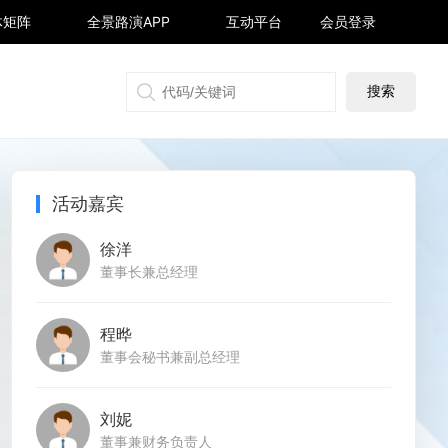
体矩阵
全景路演APP
互动平台
会员登录
搜狐号
同顺号
雪球号
生活号
活动嘉宾
徐洋
董事长兼总经理
程晔
董事会秘书兼副总经理
刘妮
董事兼财务负责人