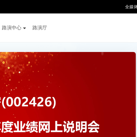
全媒
路演中心
路演厅
百家号
抖音号
快手号
喜马拉雅
财富号