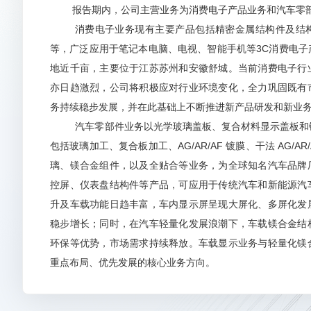
提问人605204
问
董事会秘书兼副总经理程晔
2026-
报告期内，公司主营业务为消费电子产品业务和汽车零
消费电子业务现有主要产品包括精密金属结构件及结构
公司和三孚新科的合作有披露的义务吗
【征集问
等，广泛应用于笔记本电脑、电视、智能手机等3C消费电子
地近千亩，主要位于江苏苏州和安徽舒城。当前消费电子行
亦日趋激烈，公司将积极应对行业环境变化，全力巩固既有
您好，公司所有重大经营信息均严格按照证监会及交易所
务持续稳步发展，并在此基础上不断推进新产品研发和新业
披露标准时，公司将及时进行公告。感谢您的理解和关注
汽车零部件业务以光学玻璃盖板、复合材料显示盖板和镁
包括玻璃加工、复合板加工、AG/AR/AF 镀膜、干法 AG/AR/
138****0997
问
董事长兼总经理徐洋
2026-05-15 23:
璃、镁合金组件，以及全贴合等业务，为全球知名汽车品牌
请问定向增发什么时候实施？
【征集问题】
控屏、仪表盘结构件等产品，可应用于传统汽车和新能源汽
升及车载功能日趋丰富，车内显示屏呈现大屏化、多屏化发
稳步增长；同时，在汽车轻量化发展浪潮下，车载镁合金结
您好，目前项目仍在推进中，有关
环保等优势，市场需求持续释放。车载显示业务与轻量化镁
重点布局、优先发展的核心业务方向。
未来公司将继续聚焦核心主业，在保持笔电等传统精密
提问人674208
问
董事会秘书兼副总经理程晔
2026-
上，以市场为导向持续优化产品结构和业务布局，积极开拓