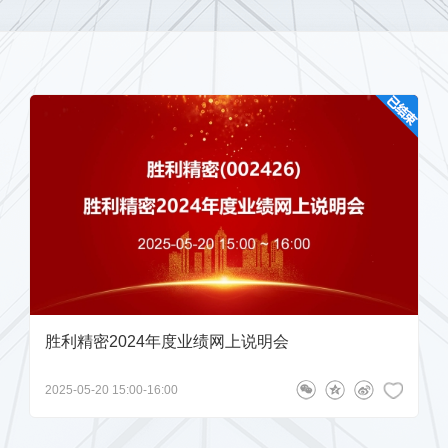
拉机器人轻量化有合作订单吗？再加了解一下 公司复合铜箔的头
度，不断提升业务规模和市场份
产线订单是否已满产状态？
【征集问题】
围绕公司中长期发展战略与新能
，复合铜箔和复合铝箔为新型锂电
董事会秘书兼副总经理程晔
2026-05-20 15:12:34
本等优势，产品可广泛应用于汽
作，后续公司将持续关注该行业的发展和有关适用场
项目正按计划稳步推进，相关产
验证工作，并根据验证反馈同步优化生产线与工艺，前
谢您的关注！
多项专利。公司长期秉持“快
近客户共建战略合作平台、研发
-20 11:31:23
联想笔记本-胜利精密联合实验
家公司获得高新技术企业的认定，
铜箔产品的良品率和生产效率如何？与行业领先水平相比差距有
部和海关总署“加工贸易转型升级
、“全国机械行业校企合作与人才
董事会秘书兼副总经理程晔
2026-05-20 15:10:56
胜利精密2024年度业绩网上说明会
业”等荣誉。
大规模量产，就目前小规模送样阶段而言，公司的产品
核心价值观，积极履行企业责
2025-05-20 15:00-16:00
改进，提升产品良率与生产效率。感谢您的关注！
以规范运营、防控风险为前提，
升管理水平、运营效率和盈利能