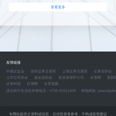
查看更多
绩网上说明会现在正式开始，欢迎广大投资者踊跃提问！
 15:00~16:00在全景路演举办，欢迎广大投资者踊跃参与!
883714455918.shtml)，一键注册登录后，可在活动页的互动交流区直接
友情链接
中国证监会
深圳证券交易所
上海证券交易所
证券业协会
上市公司协会
基金业协会
投资者保护公司
全景网
新财
动主办方欢迎投资者的广泛意见，但为共同营造和谐的交流气氛，
证券时报
巨潮网
全景视频
骂性的、攻击性的、缺乏事实依据的和违反当前法律的言语信
络系统记录有可能作为用户违反法律的证据。
违法和不良信息举报电话：0755-82512409
举报邮箱: jubao@p5w
拥有完整版权，相关网页内所有资料内容，未经全景网书面授
用其他方式使用。
本网站提供之资料或信息，仅供投资者参考，不构成投资建议