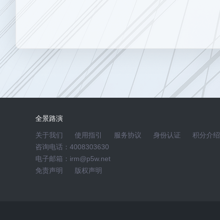
力，力争实现股东和公司利益最大化。
主持人
各位嘉宾、各位投资者，胜利精密2025年度业
主持人
胜利精密2025年度业绩网上说明会于2026-05-20
★投资者参与方式：
访问活动页(https://rs.p5w.net/html/177
全景路演
进行提问交流。
关于我们
使用指引
服务协议
身份认证
积分介绍
咨询电话：4008303630
★提示：网上提问的问题最大长度为200字。活
电子邮箱：irm@p5w.net
请勿使用含有与本次活动无关的、中伤他人的、辱
免责声明
版权声明
息。主办方将对含有上述信息的问题进行删除，网
★版权声明：本次网上路演活动的所有内容全景网
权，任何人不得复制、转载、摘编、建立链接或利