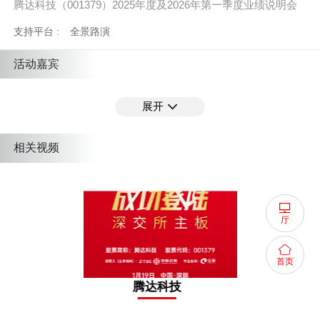
腾达科技（001379）2025年度及2026年第一季度业绩说明会
支持平台 :
全景路演
活动嘉宾
展开
陈佩君
董事长
相关视频
孙艳
董事会秘书、副总经理
厅
鲁丽丽
财务总监
首页
腾达科技
唐听良
保荐代表人