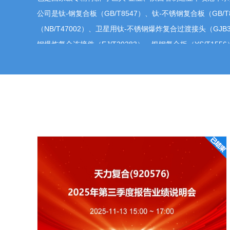
尊敬的投资者您好，感谢您的关注。报告期内，公司
公司是钛-钢复合板（GB/T8547）、钛-不锈钢复合板（GB/
制，利用复合材料间的性能互补，开发出了兼顾导电
（NB/T47002）、卫星用钛-不锈钢爆炸复合过渡接头（GJB
内，公司电网工程用功能复合材料已实现对相关部件材
钢爆炸复合连接件（EJ/T20283）、银钢复合板（YS/T1
内，电网工程领域用功能材料仍处在市场开拓期，整体
要起草和修订单位，具有完善的科技创新体系和雄厚的科研实
司将持续加大相关产品的拓展力度，培育新的增长点
金高压釜、核工业、电子级多晶硅还原炉、精细化工等多个
内在运行核电项目用钛钢复合材料、国内卫星用钛-不锈钢过
主持人
锈钢功能结构材料等关键材料领域国内唯一批量化供应商。
各位嘉宾、各位投资者，天力复合2025年年
公司近年来在一系列的国内重大技术装备用复合材料国产化
佳绩，承担着国家多个重点航天、核电等军工、民用重大项
挥着专业领域的示范和引领作用，不断推进和创新复合材料
主持人
天力复合2025年年度报告业绩说明会于2026-0
★投资者参与方式：
访问活动页(https://rs.p5w.net/html/
接进行提问交流。