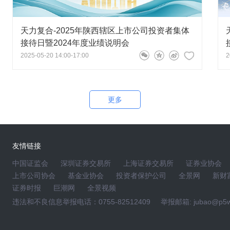
。活动主办方欢迎投资者的广泛意见，但为共同营造和谐的交流气
人的、辱骂性的、攻击性的、缺乏事实依据的和违反当前法律的
天力复合-2025年陕西辖区上市公司投资者集体
行删除，网络系统记录有可能作为用户违反法律的证据。
接待日暨2024年度业绩说明会
2025-05-20 14:00-17:00
2
景网拥有完整版权，相关网页内所有资料内容，未经全景网书面
接或利用其他方式使用。
3630。
更多
内容者，本网保留追究法律责任的权利。
友情链接
中国证监会
深圳证券交易所
上海证券交易所
证券业协会
上市公司协会
基金业协会
投资者保护公司
全景网
新财
证券时报
巨潮网
全景视频
违法和不良信息举报电话：0755-82512409
举报邮箱: jubao@p5w