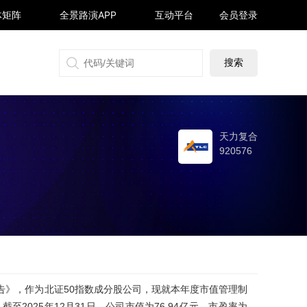
体矩阵
全景路演APP
互动平台
会员登录
搜狐号
同顺号
雪球号
生活号
天力复合
920576
报告》，作为北证50指数成分股公司，现就本年度市值管理制
截至2025年12月31日，公司市值为76.94亿元，市盈率为