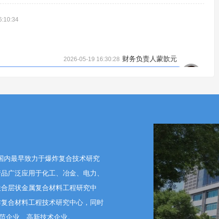
6:10:34
财务负责人蒙歆元
2026-05-19 16:30:28
冶金行业的产能呈现结构性过剩态势，下游业主客户投资
开工项目的业主方执行较为严苛的预算计划，导致相关设
槛，进而压低价格将竞争传导给上游材料供应商，公司陷
降，导致公司净利润下滑。 未来，公司将持续巩固传统
研发创新与市场开拓双轮驱动战略，加速新质生产力培
是国内最早致力于爆炸复合技术研究
产品广泛应用于化工、冶金、电力、
1:47
联合层状金属复合材料工程研究中
关的技术或者订单储备？
炸复合材料工程技术研究中心，同时
董事会秘书何波
2026-05-19 16:18:10
示范企业、高新技术企业。