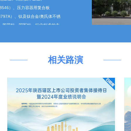
针对电网工程装备重要部件中的功能材料进行了对口研
T8546）、压力容器用复合板
性能、结构强度和密封可靠性的功能复合材料。报告期
3797A）、钛及钛合金/奥氏体不锈
料的小批量供货。 需要提请投资者注意的是，报告期
556）等国标、国军标、行业标准的主
收入占比不足 1%，未来的市场空间存在不确定性，公
力。在化工PTA核心设备、湿法冶
。
市场实现了复合材料进口替代。是国
渡连接功能材料、核化工钛合金-不
相关路演
度报告业绩说明会现在正式开始，欢迎广大投资者踊跃提问！
方面成绩显著，并在国际竞争中屡创
目的建设任务，在新材料领域持续发
的应用场景。
5-19 15:00~17:00在全景路演举办，欢迎广大投资者踊跃参与!
177906400385793.shtml)，一键注册登录后，可在活动页的互动交流区直