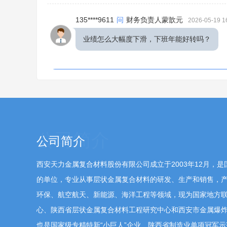
135****9611
问
财务负责人蒙歆元
2026-05-19 1
业绩怎么大幅度下滑，下班年能好转吗？
尊敬的投资者，感谢您的关注。报告期内国内化工及
减少，导致与公司优势业务相关的项目大幅萎缩，新
备厂商为获取更优惠的价格，放低部分产品的准入门
入内卷式竞争，营收虽企稳，但公司产品毛利率大幅下
优势高端市场的行业地位；同时，公司将始终坚持以
公司简介
育，全面增强抗风险能力与核心竞争力。
西安天力金属复合材料股份有限公司成立于2003年12月，
180****6158
问
董事会秘书何波
的单位，专业从事层状金属复合材料的研发、生产和销售，
2026-05-19 16:0
环保、航空航天、新能源、海洋工程等领域，现为国家地方
年报里说公司电网工程研发投入大，是否有相
心、陕西省层状金属复合材料工程研究中心和西安市金属爆
也是国家级专精特新“小巨人”企业、陕西省制造业单项冠军