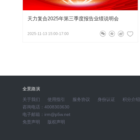
★提示：网上提问的问题最大长度为200字
氛，请勿使用含有与本次活动无关的、中伤他
天力复合2025年第三季度报告业绩说明会
言语信息。主办方将对含有上述信息的问题进
2025-11-13 15:00-17:00
★版权声明：本次网上路演活动的所有内容全
授权，任何人不得复制、转载、摘编、建立链
如果您有任何建议或疑问，欢迎致电：400830
对于不遵守本声明或其他违法、恶意使用本网
全景路演
关于我们
使用指引
服务协议
身份认证
积分介绍
咨询电话：4008303630
电子邮箱：irm@p5w.net
免责声明
版权声明