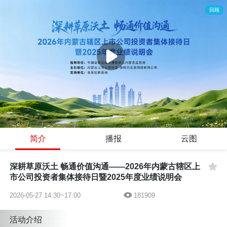
回顾
Error occured while playing，(HttpCode-0)there is a network error, possibly due
to HTTPS certificate issues, cross-origin problems, or DNS resolution
failures(manifestLoadError)
Refresh
URL Test
code:
4009
uuid:
B4B180D5-18D2-44E6-A263-73EE93A70A48
requestId(player):
89209718-07DA-475B-999B-30B1589C0
786
ver:
2.34.5
Time:
2026-08-06 23:17:30
00:00
/
00:00
简介
播报
云图
深耕草原沃土 畅通价值沟通——2026年内蒙古辖区上
市公司投资者集体接待日暨2025年度业绩说明会
2026-05-27 14:30~17:00
181909
活动介绍