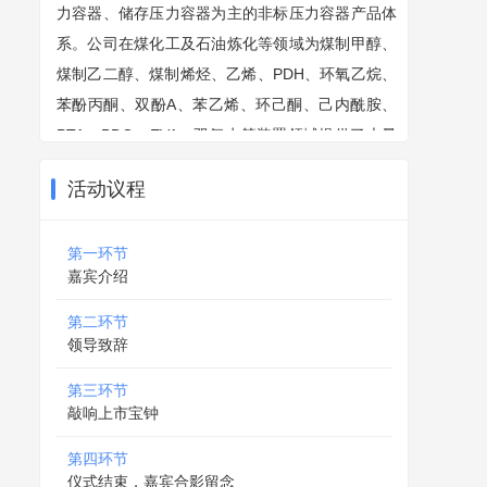
力容器、储存压力容器为主的非标压力容器产品体
系。公司在煤化工及石油炼化等领域为煤制甲醇、
煤制乙二醇、煤制烯烃、乙烯、PDH、环氧乙烷、
苯酚丙酮、双酚A、苯乙烯、环己酮、己内酰胺、
PTA、BDO、EVA、双氧水等装置领域提供了大量
的优质产品和服务。永大股份将于2026年06月15
活动议程
日登陆北交所上市交易，全景路演将对上市仪式全
程直播，敬请关注。
第一环节
嘉宾介绍
第二环节
领导致辞
第三环节
敲响上市宝钟
第四环节
仪式结束，嘉宾合影留念