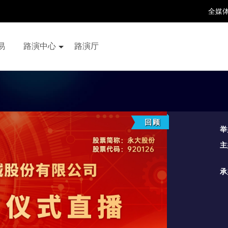
全媒
易
路演中心
路演厅
百家号
抖音号
快手号
喜马拉雅
财富号
回顾
举
主
承