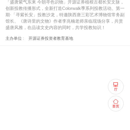
「盛唐紫气东来 今朝寻色识物」开源证券植根古都长安文脉，
创新投教传播形式，全新打造Colorwalk季系列投教活动。第一
期·「寻紫长安」投教沙龙，特邀陕西唐三彩艺术博物馆常务副
馆长、《唐诗里的文物》作者李兆楠老师亲临现场分享，共赏
盛唐风雅，在品读文史内容的同时，共学投教知识！
主办单位 :
开源证券投资者教育基地
厅
首页