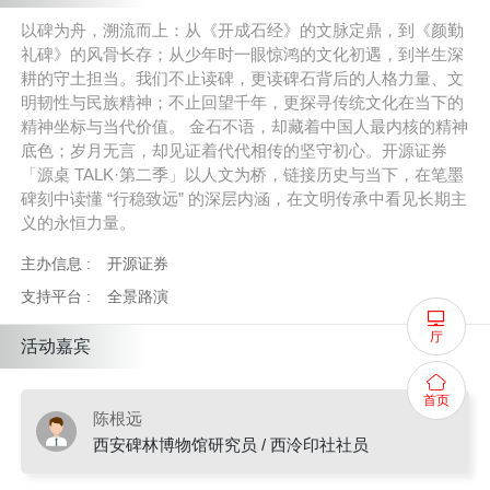
以碑为舟，溯流而上：从《开成石经》的文脉定鼎，到《颜勤
礼碑》的风骨长存；从少年时一眼惊鸿的文化初遇，到半生深
耕的守土担当。我们不止读碑，更读碑石背后的人格力量、文
明韧性与民族精神；不止回望千年，更探寻传统文化在当下的
精神坐标与当代价值。
金石不语，却藏着中国人最内核的精神
底色；岁月无言，却见证着代代相传的坚守初心。开源证券
「源桌 TALK·第二季」以人文为桥，链接历史与当下，在笔墨
碑刻中读懂 “行稳致远” 的深层内涵，在文明传承中看见长期主
义的永恒力量。
主办信息 :
开源证券
支持平台 :
全景路演
厅
活动嘉宾
首页
陈根远
西安碑林博物馆研究员 / 西泠印社社员