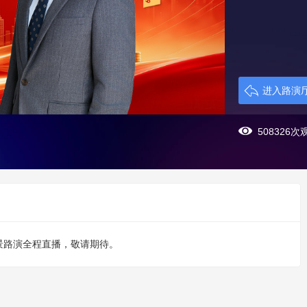
进入路演
508326次
行，全景路演全程直播，敬请期待。