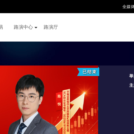
全媒
易
路演中心
路演厅
百家号
抖音号
快手号
喜马拉雅
财富号
已结束
举
主