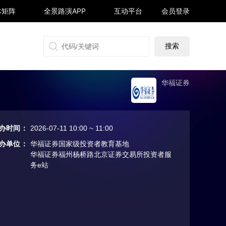
体矩阵
全景路演APP
互动平台
会员登录
搜狐号
同顺号
雪球号
生活号
华福证券
办时间
：
2026-07-11 10:00 ~ 11:00
办单位
：
华福证券国家级投资者教育基地
华福证券福州杨桥路北京证券交易所投资者服
务e站