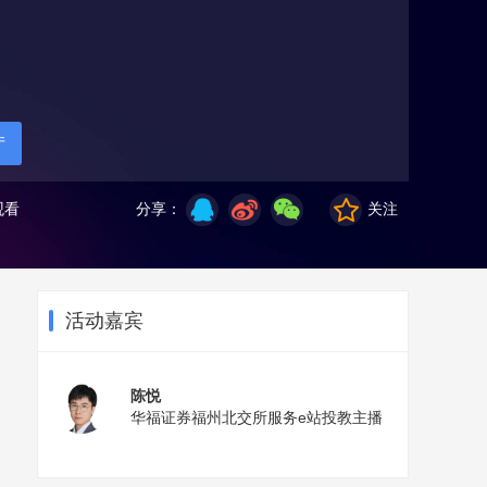
厅
观看
分享：
关注
活动嘉宾
陈悦
华福证券福州北交所服务e站投教主播