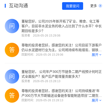
互动沟通
更多
我要提问
董秘您好，公司2025年新开拓了矿业、粮食、化工等
客户，目前非水泥业务的收入占比到了什么水平？中长
期目标是多少？
投资者 2026-05-26 15:29:06
尊敬的投资者您好，感谢您的关注！公司目前下游客户
仍以水泥建材行业为主，公司将持续布局煤炭、钢铁、
化工、粮食等非水泥建材行业，提升非水泥建材行业收
展开
回复时间：2026-05-26 15:29:06
入占比。谢谢！ (来自：深交所互动易)
董秘您好， 公司年产300万节链条二期产线预计何时正
式全面投产？投产后产能增量贡献多大？
投资者 2026-05-26 15:28:13
尊敬的投资者您好，感谢您的关注！公司持续推进“年
产300万节大节距输送设备链条智能制造项目”二期生产
线的调试、验收，逐步投产。该项目完全达产后，预计
展开
回复时间：2026-05-26 15:28:13
可新增链条年产能300万节，相关进展请您关注公司公