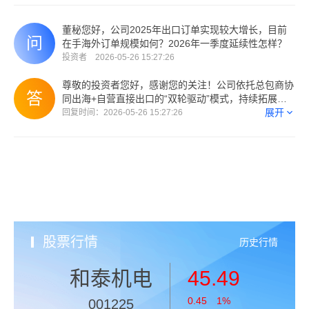
告。谢谢！ (来自：深交所互动易)
董秘您好，公司2025年出口订单实现较大增长，目前
在手海外订单规模如何？2026年一季度延续性怎样？
投资者 2026-05-26 15:27:26
尊敬的投资者您好，感谢您的关注！公司依托‌总包商协
同出海+自营直接出口‌的“双轮驱动”模式，持续拓展海
外业务。具体经营业绩请您关注公司定期报告。谢谢！
展开
回复时间：2026-05-26 15:27:26
(来自：深交所互动易)
股票行情
历史行情
和泰机电
45.49
0.45 1%
001225