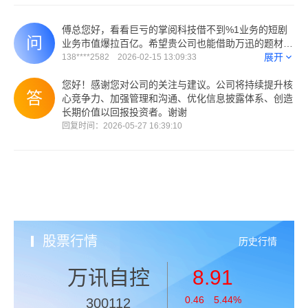
傅总您好，看看巨亏的掌阅科技借不到%1业务的短剧
业务市值爆拉百亿。希望贵公司也能借助万迅的题材契
机提升公司的市场关注度，没有市值规模做大做强就是
展开
138****2582 2026-02-15 13:09:33
空话。去年创业板十大熊股的殊荣希望管理层能意识到
对品牌的伤害。今年能为投资者带来好的回报，毕竟利
您好！感谢您对公司的关注与建议。公司将持续提升核
用市场充沛的流动性提升企业市场关注度是件双赢的
心竞争力、加强管理和沟通、优化信息披露体系、创造
事。
长期价值以回报投资者。谢谢
回复时间：2026-05-27 16:39:10
股票行情
历史行情
万讯自控
8.91
0.46 5.44%
300112