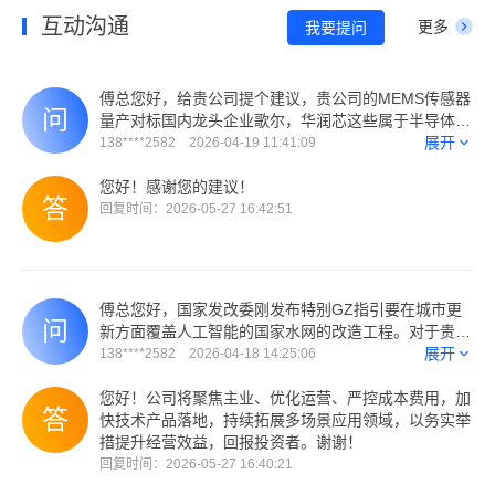
互动沟通
更多
我要提问
傅总您好，给贵公司提个建议，贵公司的MEMS传感器
量产对标国内龙头企业歌尔，华润芯这些属于半导体芯
片概念股，对于半导体芯片概念本身市场给的估值就比
展开
138****2582 2026-04-19 11:41:09
较高，万迅目前概念属于仪器仪表市场关注度极低，所
以公司层面应该通过东方财富网及同花顺平台增加公司
您好！感谢您的建议！
的芯片半导体概念以便引起市场的关注度配合公司新产
回复时间：2026-05-27 16:42:51
品的推广。
傅总您好，国家发改委刚发布特别GZ指引要在城市更
新方面覆盖人工智能的国家水网的改造工程。对于贵公
司与华为合作的智能水表应该是重大利好，对于这样的
展开
138****2582 2026-04-18 14:25:06
国家层面利好政策傅总有什么公司的远景规划吗？公司
业绩已经连续三年亏损了今年是否有举措扭亏。毕竟创
您好！公司将聚焦主业、优化运营、严控成本费用，加
业板牛市确立丧失历史机遇实在令人惋惜，毕竟公司曾
快技术产品落地，持续拓展多场景应用领域，以务实举
经70亿市值
措提升经营效益，回报投资者。谢谢！
回复时间：2026-05-27 16:40:21