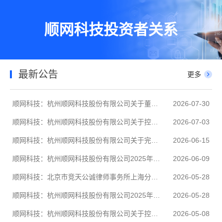
顺网科技投资者关系
最新公告
更多
顺网科技：杭州顺网科技股份有限公司关于董事长提议制定2026年半年度利润分配方案的提示性公告
2026-07-30
顺网科技：杭州顺网科技股份有限公司关于控股股东、实际控制人部分股份解除质押及质押展期的公告
2026-07-03
顺网科技：杭州顺网科技股份有限公司关于完成工商变更登记的公告
2026-06-15
顺网科技：杭州顺网科技股份有限公司2025年年度权益分派实施公告
2026-06-09
顺网科技：北京市竞天公诚律师事务所上海分所关于杭州顺网科技股份有限公司2025年年度股东会之法律意见书
2026-05-28
顺网科技：杭州顺网科技股份有限公司2025年年度股东会决议公告
2026-05-28
顺网科技：杭州顺网科技股份有限公司关于控股股东、实际控制人部分股份解除质押及质押展期的公告
2026-05-08