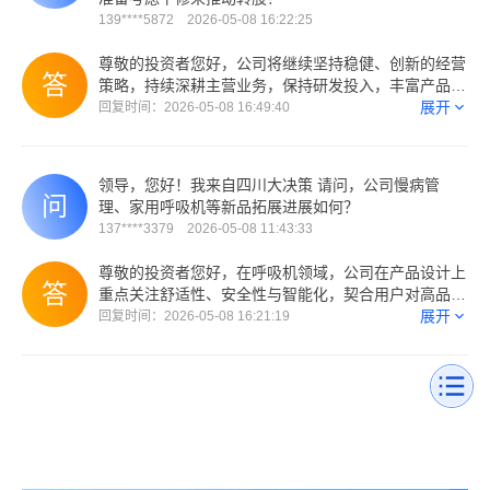
139****5872 2026-05-08 16:22:25
尊敬的投资者您好，公司将继续坚持稳健、创新的经营
策略，持续深耕主营业务，保持研发投入，丰富产品品
类，继续推进全球化战略，深耕国内外市场，通过合理
展开
回复时间：2026-05-08 16:49:40
配置资源，优化运营流程，有效控制成本与风险，实现
业绩增长；公司将严格遵循可转债募集条款及监管规
则，审慎评估可转债相关事宜，并及时履行信息披露义
领导，您好！我来自四川大决策 请问，公司慢病管
务，请您关注相关公告。谢谢。
理、家用呼吸机等新品拓展进展如何？
137****3379 2026-05-08 11:43:33
尊敬的投资者您好，在呼吸机领域，公司在产品设计上
重点关注舒适性、安全性与智能化，契合用户对高品质
家用医疗设备的需求，开发出高端家用呼吸机和便携式
展开
回复时间：2026-05-08 16:21:19
呼吸机产品；在血压计领域，公司携手上海交通大学医
学院附属瑞金医院开展电子血压计准确度专项临床研
究，全面核验产品在各类真实使用场景下的测压准确性
与可靠性，公司血压计产品顺利通过本次临床验证，测
压精准性获得欧洲高血压学会（ESH）、美国医疗器械
促进协会（AAMI）、国际标准化组织（ISO）三大国际
权威机构的联合认可。在持续优化精准测压核心技术的