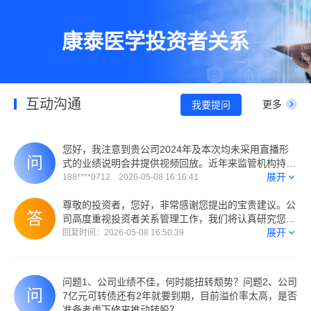
康泰医学投资者关系
互动沟通
更多
我要提问
您好，我注意到贵公司2024年及本次均未采用直播形
式的业绩说明会并提供视频回放。近年来监管机构持续
倡导上市公司加强投资者关系管理，鼓励通过数字化手
展开
188****9712 2026-05-08 16:16:41
段提升沟通质量与信息披露透明度。基于此，请问贵公
司在2025年的业绩说明会中，是否考虑采用视频直播
尊敬的投资者，您好，非常感谢您提出的宝贵建议。公
并提供会后回放，以提升信息获取的便利性与透明度？
司高度重视投资者关系管理工作，我们将认真研究您的
此外，是否计划引入线上视频交流机制，在问答环节通
提议，后续会结合公司实际情况，持续完善多元化投资
展开
回复时间：2026-05-08 16:50:39
过视频方式回应投资者关切，增强互动效果并更好契合
者沟通渠道。
监管导向？感
问题1、公司业绩不佳，何时能扭转颓势？问题2、公司
7亿元可转债还有2年就要到期，目前溢价率太高，是否
准备考虑下修来推动转股？