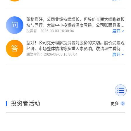
经营风险可控，现有资金主要用于原料采购等日常经营
周转和在建项目支出。公司高度重视以企业价值为核心
的市值管理，始终聚焦主业经营，持续推动公司高质量
董秘您好，公司业绩持续增长，但股价长期大幅跑输板
发展，努力以更好的业绩回报广大投资者。后续如有回
块与同行，大量中小投资者深度亏损。公司账面具备经
购计划，公司将严格按照相关规定及时履行信息披露义
营性现金流，请问管理层是否评估适时使用自有资金开
展开
投资者 2026-08-03 16:30:04
务。谢谢！ (来自：深交所互动易)
展二级市场股份回购并予以注销？增厚每股收益，维护
公司价值与中小股东权益。若暂不考虑回购，核心顾虑
您好！公司充分理解投资者对股价的关切。股价受宏观
是什么？
经济、市场整体情绪等多重因素影响，敬请理性看待市
场变化，注意投资风险。目前公司生产经营一切正常，
展开
回复时间：2026-08-03 16:30:04
经营风险可控，现有资金主要用于原料采购等日常经营
周转和在建项目支出。公司高度重视以企业价值为核心
的市值管理，始终聚焦主业经营，持续推动公司高质量
发展，努力以更好的业绩回报广大投资者。后续如有回
购计划，公司将严格按照相关规定及时履行信息披露义
务。谢谢！ (来自：深交所互动易)
投资者活动
更多