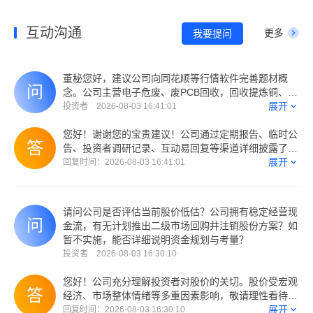
互动沟通
更多
我要提问
董秘您好，建议公司向同花顺等行情软件完善题材概
念。公司主营电子危废、废PCB回收，回收提炼铜、
镍、锡、贵金属、铟等稀散金属，延伸新能源镍原料业
展开
投资者 2026-08-03 16:41:01
务，契合循环经济、电子固废资源化。目前软件仅简单
归类有色，容易让市场单纯按铜周期估值。请问证券部
您好！谢谢您的宝贵建议！公司通过定期报告、临时公
是否计划整理业务材料，申请新增PCB回收、电子废弃
告、投资者调研记录、互动易回复等渠道详细披露了公
物回收、稀散金属、循环经济、新能源再生原料相关概
司已取得的危废经营资质和相关业务经营信息，方便广
展开
回复时间：2026-08-03 16:41:01
念？
大投资者了解。据公司了解，同花顺概念审核有其严格
的流程制度和规范。公司提请投资者注意：相关概念标
签不宜作为投资判断的唯一依据，请注意投资风险，理
请问公司是否评估当前股价低估？公司拥有稳定经营现
性决策。谢谢！ (来自：深交所互动易)
金流，有无计划推出二级市场回购并注销股份方案？如
暂不实施，能否详细说明资金规划与考量？
投资者 2026-08-03 16:30:10
您好！公司充分理解投资者对股价的关切。股价受宏观
经济、市场整体情绪等多重因素影响，敬请理性看待市
场变化，注意投资风险。目前公司生产经营一切正常，
展开
回复时间：2026-08-03 16:30:10