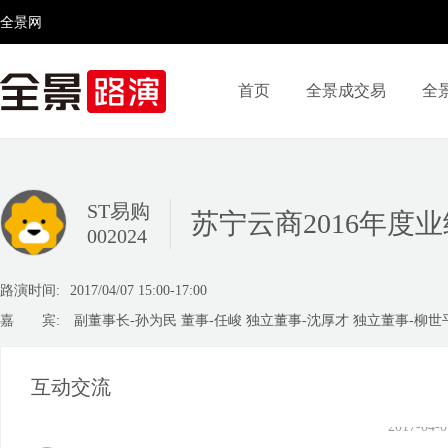
全景网
与其他电商相比，苏宁云商在
云商的投资者是苏宁最优质的
首页
全景成交易
全
有的，投资者都会在苏宁购买
要。但每个地区都有每个地区
视频号
全景网官微
微信公众号
头条号
百家号
京顾客对三元的牛奶比较信任
类进行社会调查，增强采购的
ST易购
苏宁云商2016年度
002024
2017-04-0
路演时间:
2017/04/07 15:00-17:00
嘉 宾:
副董事长-孙为民 董事-任峻 独立董事-沈厚才 独立董事-柳世
互动交流
2017-04-0