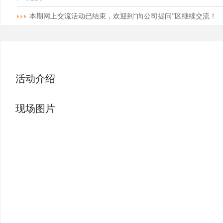
规模为805.10亿元（含税），
本期网上交流活动已结束，欢迎到“向公司提问”区继续交流！
商品销售规模为1,884.09亿元
比下降1.03%；库存周转加快，2
少5.64天。随着公司互联网
到持续提升。 2017年，公司
活动介绍
务，相信在全体公司股东的支
搏下，公司的市场竞争力将不
现场图片
跨越，公司将为全体股东以及
公司2016年年度报告已于201
报全文及摘要刊登在巨潮资讯网http:/
广大投资者查阅。在接下来的两
年度报告的基础上,就各位关心
家踊跃提问。希望能借此机会