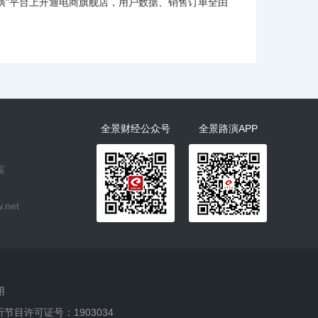
路演"平台上开通电商旗舰店，用户数据、销售订单全由
全景财经公众号
全景路演APP
富
.net
用
听节目许可证号：1903034