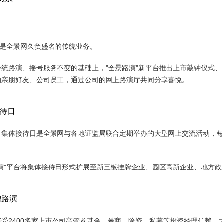
演是全景网久负盛名的传统业务。
传统路演、摇号服务不变的基础上，"全景路演"新平台推出上市敲钟仪式
的亲朋好友、公司员工，通过公司的网上路演厅共同分享喜悦。
待日
司集体接待日是全景网与各地证监局联合定期举办的大型网上交流活动，
演"平台将集体接待日形式扩展至新三板挂牌企业、园区高新企业、地方政
增路演
深受2400多家上市公司高管及基金、券商、险资、私募等投资经理信赖