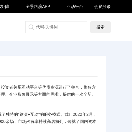
体矩阵
全景路演APP
互动平台
会员登录
搜狐号
同顺号
雪球号
生活号
播、投资者关系互动平台等优质资源进行了整合，集各方
管理、企业形象展示等方面的需求，提供的一次全新、
了独特的"路演+互动"的服务模式。截止2022年2月，
000余场，市场占有率持续高居前列，铸就了国内资本