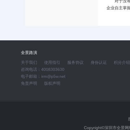
对于没
企业自主掌
全景路演
关于我们
使用指引
服务协议
身份认证
积分介绍
咨询电话：4008303630
电子邮箱：
irm@p5w.net
免责声明
版权声明
Copyright©深圳市全