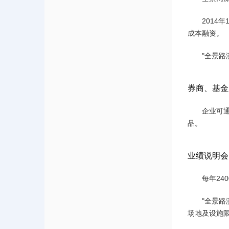
201
成本融资。
"全景
券商、基金
企业可
品。
业绩说明会
每年2
"全景
场地及设施