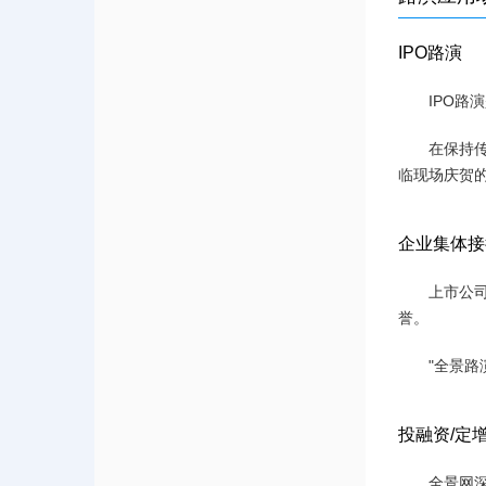
IPO路演
IPO路
在保持
临现场庆贺
企业集体接
上市公
誉。
"全景路
投融资/定
全景网