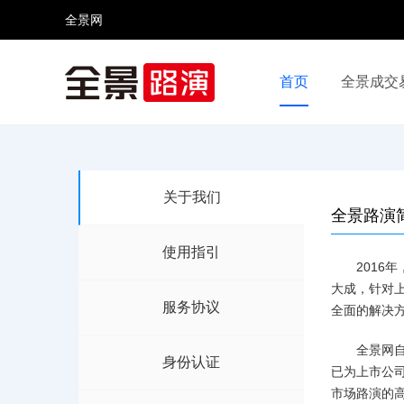
全景网
首页
全景成交
视频号
全景网官微
微信公众号
头条号
关于我们
全景路演
使用指引
201
大成，针对
服务协议
全面的解决
全景网自
身份认证
已为上市公司
市场路演的