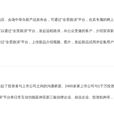
酒店、会场中举办新产品发布会，可通过"全景路演"平台，在其专属的网
可以通过"全景路演"平台，发起远程路演，向公众受邀的客户，介绍宣讲
通过"全景路演"平台，上传新品介绍视频、图片，发起新品试用并征集用
起了投资者与上市公司之间的沟通桥梁。2400多家上市公司与1千万投
路演"平台将日常互动功能延伸至新三板挂牌企业、创业企业、投资机构等