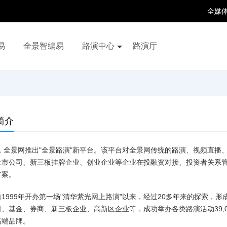
全媒
易
全景智编易
路演中心
路演厅
百家号
抖音号
快手号
喜马拉雅
财富号
简介
6年，全景网推出"全景路演"新平台。该平台对全景网传统的路演、视频直
上市公司、新三板挂牌企业、创业企业等企业在投融资对接、投资者关系
方案。
1999年开办第一场"清华紫光网上路演"以来，经过20多年来的探索，形成
、基金、券商、新三板企业、高新区企业等，成功举办各类路演活动39,
高端品牌。