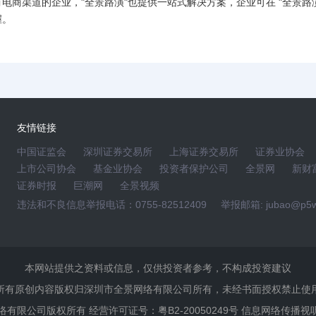
有电商渠道的企业，"全景路演"也提供一站式解决方案，企业可在 "全景
握。
友情链接
中国证监会
深圳证券交易所
上海证券交易所
证券业协会
上市公司协会
基金业协会
投资者保护公司
全景网
新财
证券时报
巨潮网
全景视频
违法和不良信息举报电话：0755-82512409
举报邮箱: jubao@p5w
本网站提供之资料或信息，仅供投资者参考，不构成投资建议
所有原创内容版权归深圳市全景网络有限公司所有，未经书面授权禁止使
景网络有限公司版权所有 经营许可证号：粤B2-20050249号 信息网络传播视