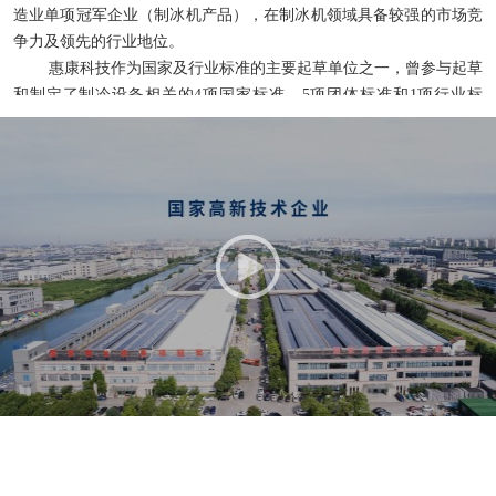
造业单项冠军企业（制冰机产品），在制冰机领域具备较强的市场竞
争力及领先的行业地位。
惠康科技作为国家及行业标准的主要起草单位之一，曾参与起草
和制定了制冷设备相关的4项国家标准、5项团体标准和1项行业标
准，为推动行业发展做出了积极贡献。同时，公司依靠持续不断的研
发投入和经验积累，在制冷设备行业重要环节形成了自身的核心技
术，截至2025年12月31日，公司已取得208项专利授权，其中发明专
利47项。在创新驱动及研发投入的引领下，公司厚植品牌美誉，曾获
得“中国驰名商标”“浙江出口名牌”“浙江省内外贸一体化领跑者企
业”“浙江制造认证证书”、CNPP品牌网评选的“制冰机十大品牌”等多
项荣誉称号。2025年，公司研发的“YBD-100ZB微晶粒医用冰泥机”成
功入选2025年度国内首台（套）装产品。
多年来，公司树立了良好的品牌形象和市场口碑，产品获得了国
内外客户的广泛认可，销售区域覆盖中国、美国、加拿大、澳大利
亚、巴西等80多个国家和地区。
未来，公司将持续提升产品研发、工业设计和生产制造能力，不
断拓展产品线、提高产品品质，增强多场景应用需求的理解能力以及
对新开发产品的落地能力，同时将立足于全球市场，在巩固细分市场
竞争优势基础上，实现全产业链、全应用场景的战略规划，加速公司