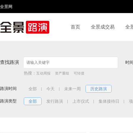
全景网
首页
全景成交易
全
视频号
全景网官微
微信公众号
头条号
百家号
查找路演
时
热搜：
互动周报
资产重组
可转债
路演时间
全部
今天
未来一周
历史路演
路演类型
全部
发行路演
上市仪式
集体接待日
项